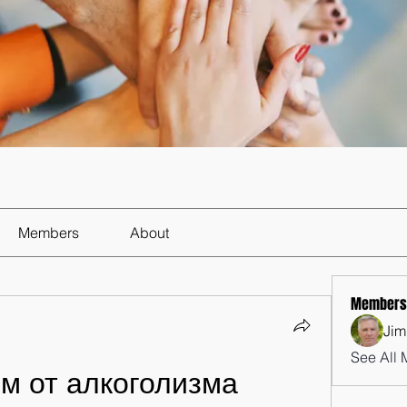
Members
About
Members
Jim
See All 
ом от алкоголизма