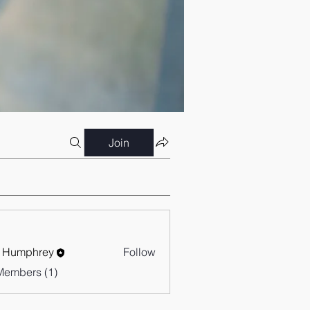
Join
 Humphrey
Follow
Members (1)