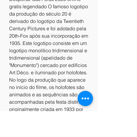
gratis legendado O famoso logotipo 
da produção do século 20 é 
derivado do logotipo da Twentieth 
Century Pictures e foi adotado pela 
20th-Fox após sua incorporação em 
1935. Este logotipo consiste em um 
logotipo monolítico tridimensional e 
tridimensional (apelidado de 
"Monumento") cercado por edifícios 
Art Déco. e iluminado por holofotes. 
No logo da produção que aparece 
no início do filme, os holofotes são 
animados e as sequências são 
acompanhadas pela festa distinta 
originalmente criada em 1933 por 
Alfred Newman . [22] O layout 
original do logotipo foi projetado 
pelo animador de efeitos especiais 