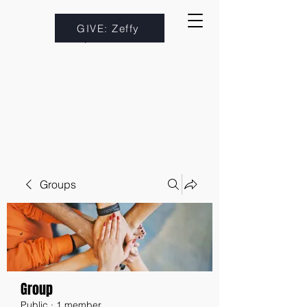
GIVE: Zeffy
Groups
Group
Public
·
1 member