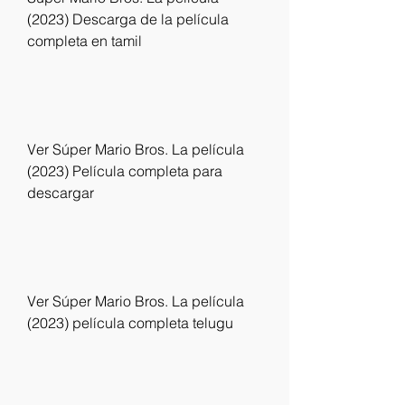
(2023) Descarga de la película 
completa en tamil
Ver Súper Mario Bros. La película 
(2023) Película completa para 
descargar
Ver Súper Mario Bros. La película 
(2023) película completa telugu