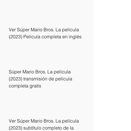
Ver Súper Mario Bros. La película 
(2023) Película completa en inglés
Súper Mario Bros. La película 
(2023) transmisión de película 
completa gratis
Ver Súper Mario Bros. La película 
(2023) subtítulo completo de la 