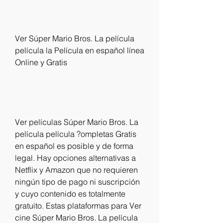
Ver Súper Mario Bros. La película 
película la Película en español línea 
Online y Gratis
Ver películas Súper Mario Bros. La 
película película ?ompletas Gratis 
en español es posible y de forma 
legal. Hay opciones alternativas a 
Netflix y Amazon que no requieren 
ningún tipo de pago ni suscripción 
y cuyo contenido es totalmente 
gratuito. Estas plataformas para Ver 
cine Súper Mario Bros. La película 