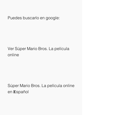
Puedes buscarlo en google:
Ver Súper Mario Bros. La película 
online
Súper Mario Bros. La película online 
en 𝐄spañol