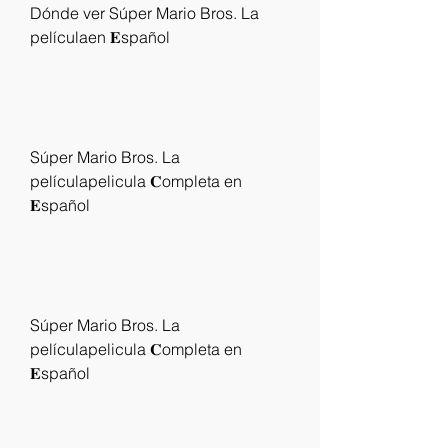
Dónde ver Súper Mario Bros. La 
películaen 𝐄spañol
Súper Mario Bros. La 
películapelicula 𝐂ompleta en 
𝐄spañol
Súper Mario Bros. La 
películapelicula 𝐂ompleta en 
𝐄spañol