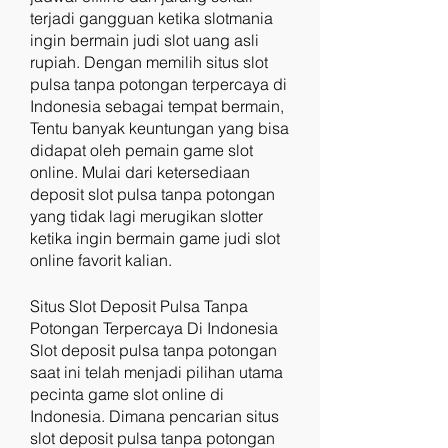
terjadi gangguan ketika slotmania 
ingin bermain judi slot uang asli 
rupiah. Dengan memilih situs slot 
pulsa tanpa potongan terpercaya di 
Indonesia sebagai tempat bermain, 
Tentu banyak keuntungan yang bisa 
didapat oleh pemain game slot 
online. Mulai dari ketersediaan 
deposit slot pulsa tanpa potongan 
yang tidak lagi merugikan slotter 
ketika ingin bermain game judi slot 
online favorit kalian.
Situs Slot Deposit Pulsa Tanpa 
Potongan Terpercaya Di Indonesia
Slot deposit pulsa tanpa potongan 
saat ini telah menjadi pilihan utama 
pecinta game slot online di 
Indonesia. Dimana pencarian situs 
slot deposit pulsa tanpa potongan 