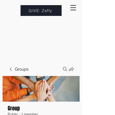
GIVE: Zeffy
Groups
Group
Public
·
1 member