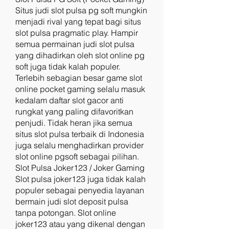
Situs judi slot pulsa pg soft mungkin 
menjadi rival yang tepat bagi situs 
slot pulsa pragmatic play. Hampir 
semua permainan judi slot pulsa 
yang dihadirkan oleh slot online pg 
soft juga tidak kalah populer. 
Terlebih sebagian besar game slot 
online pocket gaming selalu masuk 
kedalam daftar slot gacor anti 
rungkat yang paling difavoritkan 
penjudi. Tidak heran jika semua 
situs slot pulsa terbaik di Indonesia 
juga selalu menghadirkan provider 
slot online pgsoft sebagai pilihan.
Slot Pulsa Joker123 / Joker Gaming
Slot pulsa joker123 juga tidak kalah 
populer sebagai penyedia layanan 
bermain judi slot deposit pulsa 
tanpa potongan. Slot online 
joker123 atau yang dikenal dengan 