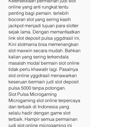
Ketersediaan permainan judi slot 
online yang anti rungkat tentu 
penting bagi pemain. terlebih 
bocoran slot yang sering kasih 
jackpot menjadi tujuan para slotter 
sejak lama. Dengan memanfaatkan 
link slot deposit pulsa yggdrasil ini, 
Kini slotmania bisa memenangkan 
slot maxwin secara mudah. Bahkan 
kalian yang sering terkendala 
masalah modal bermain slot online 
tidak perlu khawatir lagi. Pasalnya 
slot online yggdrasil menawarkan 
keseruan bermain judi slot deposit 
pulsa 5000 tanpa potongan.
Slot Pulsa Microgaming
Microgaming slot online terpercaya 
dan terbaik di Indonesia yang 
selalu hadir dengan game slot 
terbaik. Hampir semua permainan 
judi slot online microgaming ini 