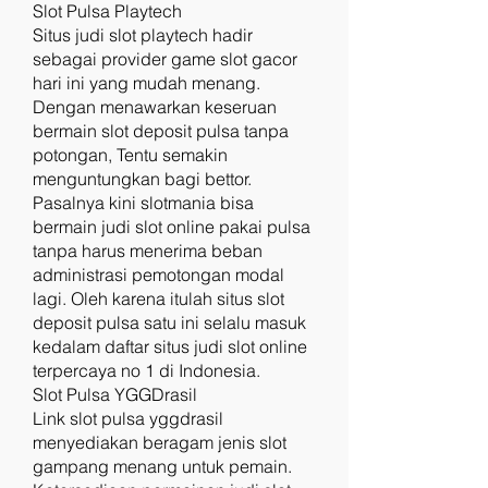
Slot Pulsa Playtech
Situs judi slot playtech hadir 
sebagai provider game slot gacor 
hari ini yang mudah menang. 
Dengan menawarkan keseruan 
bermain slot deposit pulsa tanpa 
potongan, Tentu semakin 
menguntungkan bagi bettor. 
Pasalnya kini slotmania bisa 
bermain judi slot online pakai pulsa 
tanpa harus menerima beban 
administrasi pemotongan modal 
lagi. Oleh karena itulah situs slot 
deposit pulsa satu ini selalu masuk 
kedalam daftar situs judi slot online 
terpercaya no 1 di Indonesia.
Slot Pulsa YGGDrasil
Link slot pulsa yggdrasil 
menyediakan beragam jenis slot 
gampang menang untuk pemain. 