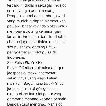
Tidak heran jika situs slot pulsa 
terbaik ini diklaim sebagai link slot 
online yang mudah menang. 
Dengan simbol dan lambang wild 
yang mudah didapat, Memberikan 
peluang besar kepada slotter untuk 
membawa pulang kemenangan 
fantastis. Free spin dan fitur double 
chance juga disediakan oleh situs 
slot pulsa flow gaming untuk 
penggemar judi slot pulsa di 
Indonesia.
Slot Pulsa Play'n GO
Play'n GO situs slot pulsa dengan 
jackpot slot maxwin terbesar 
selanjutnya yang wajib kalian 
mainkan. Bagaimana tidak? Situs 
judi slot pulsa play'n go selalu 
memberikan info slot gacor yang 
gampang menang kepada pemain. 
Dengan turut menghadirkan slot 