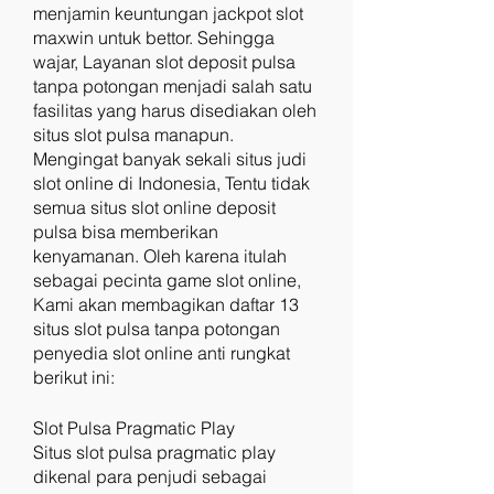
menjamin keuntungan jackpot slot 
maxwin untuk bettor. Sehingga 
wajar, Layanan slot deposit pulsa 
tanpa potongan menjadi salah satu 
fasilitas yang harus disediakan oleh 
situs slot pulsa manapun. 
Mengingat banyak sekali situs judi 
slot online di Indonesia, Tentu tidak 
semua situs slot online deposit 
pulsa bisa memberikan 
kenyamanan. Oleh karena itulah 
sebagai pecinta game slot online, 
Kami akan membagikan daftar 13 
situs slot pulsa tanpa potongan 
penyedia slot online anti rungkat 
berikut ini:
Slot Pulsa Pragmatic Play
Situs slot pulsa pragmatic play 
dikenal para penjudi sebagai 