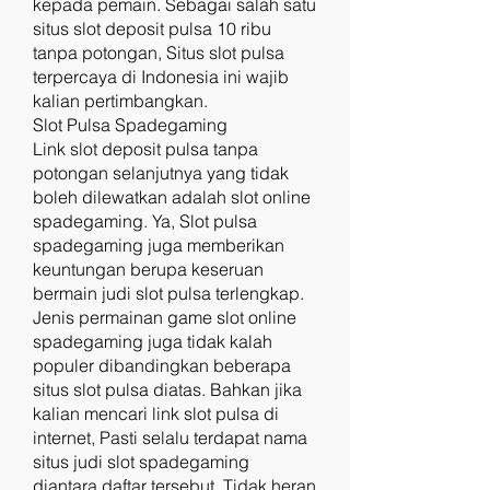
kepada pemain. Sebagai salah satu 
situs slot deposit pulsa 10 ribu 
tanpa potongan, Situs slot pulsa 
terpercaya di Indonesia ini wajib 
kalian pertimbangkan.
Slot Pulsa Spadegaming
Link slot deposit pulsa tanpa 
potongan selanjutnya yang tidak 
boleh dilewatkan adalah slot online 
spadegaming. Ya, Slot pulsa 
spadegaming juga memberikan 
keuntungan berupa keseruan 
bermain judi slot pulsa terlengkap. 
Jenis permainan game slot online 
spadegaming juga tidak kalah 
populer dibandingkan beberapa 
situs slot pulsa diatas. Bahkan jika 
kalian mencari link slot pulsa di 
internet, Pasti selalu terdapat nama 
situs judi slot spadegaming 
diantara daftar tersebut. Tidak heran 