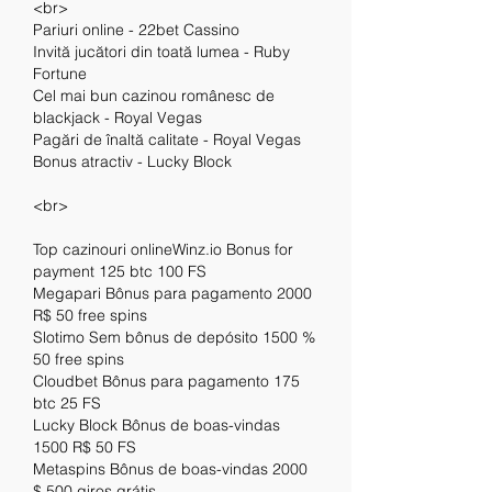
<br>
Pariuri online - 22bet Cassino
Invită jucători din toată lumea - Ruby 
Fortune
Cel mai bun cazinou românesc de 
blackjack - Royal Vegas
Pagări de înaltă calitate - Royal Vegas
Bonus atractiv - Lucky Block
<br>
Top cazinouri onlineWinz.io Bonus for 
payment 125 btc 100 FS
Megapari Bônus para pagamento 2000 
R$ 50 free spins
Slotimo Sem bônus de depósito 1500 % 
50 free spins
Cloudbet Bônus para pagamento 175 
btc 25 FS
Lucky Block Bônus de boas-vindas 
1500 R$ 50 FS
Metaspins Bônus de boas-vindas 2000 
$ 500 giros grátis