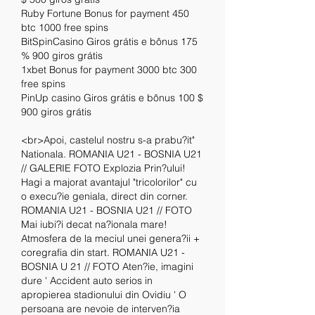
Ruby Fortune Bonus for payment 450 
btc 1000 free spins
BitSpinCasino Giros grátis e bônus 175 
% 900 giros grátis
1xbet Bonus for payment 3000 btc 300 
free spins
PinUp casino Giros grátis e bônus 100 $ 
900 giros grátis
<br>Apoi, castelul nostru s-a prabu?it" 
Nationala. ROMANIA U21 - BOSNIA U21 
// GALERIE FOTO Explozia Prin?ului! 
Hagi a majorat avantajul "tricolorilor" cu 
o execu?ie geniala, direct din corner. 
ROMANIA U21 - BOSNIA U21 // FOTO 
Mai iubi?i decat na?ionala mare! 
Atmosfera de la meciul unei genera?ii + 
coregrafia din start. ROMANIA U21 - 
BOSNIA U 21 // FOTO Aten?ie, imagini 
dure ' Accident auto serios in 
apropierea stadionului din Ovidiu ' O 
persoana are nevoie de interven?ia 