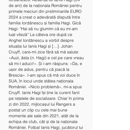
de ani) de la naționala României pentru 
primele meciuri din preliminariile EURO 
2024 a creat o adevărată dispută între 
familia Iordănescu și familia Hagi. Gică 
Hagi: “Hai să nu glumim că eu mi-am 
luat viteză” La câteva ore după ce 
Anghel Iordănescu a vorbit despre 
situația lui Ianis Hagi și […]. Johan 
Cruyff, care-mi zice fără să mă salute: 
«Auzi, ăsta (n. Hagi) e cel pe care vreau 
să mi-l aduci!». Și i-am răspuns: «Da, e 
ușor de adus, pentru că joacă la 
Brescia». I-am spus că mă voi duce în 
SUA, în locul unde stătea naționala 
României. «Nicio problemă», mi-a spus 
Cruyff. Ianis Hagi își ține la curent fanii 
pe rețelele de socializare. Chiar în prima 
zi din 2022, mijlocașul lui Rangers a 
postat un clip cu cele mai bune 
momente ale sale din 2021, atât de la 
echipa de club, cât și de la naționala 
României. Fotbal Ianis Hagi, jucătorul lui 