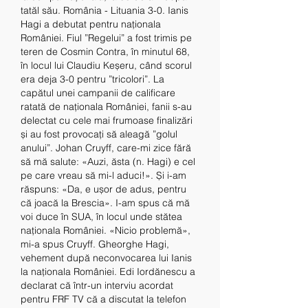
tatăl său. România - Lituania 3-0. Ianis 
Hagi a debutat pentru naționala 
României. Fiul ”Regelui” a fost trimis pe 
teren de Cosmin Contra, în minutul 68, 
în locul lui Claudiu Keșeru, când scorul 
era deja 3-0 pentru ”tricolori”. La 
capătul unei campanii de calificare 
ratată de naționala României, fanii s-au 
delectat cu cele mai frumoase finalizări 
și au fost provocați să aleagă ”golul 
anului”. Johan Cruyff, care-mi zice fără 
să mă salute: «Auzi, ăsta (n. Hagi) e cel 
pe care vreau să mi-l aduci!». Și i-am 
răspuns: «Da, e ușor de adus, pentru 
că joacă la Brescia». I-am spus că mă 
voi duce în SUA, în locul unde stătea 
naționala României. «Nicio problemă», 
mi-a spus Cruyff. Gheorghe Hagi, 
vehement după neconvocarea lui Ianis 
la naționala României. Edi Iordănescu a 
declarat că într-un interviu acordat 
pentru FRF TV că a discutat la telefon 