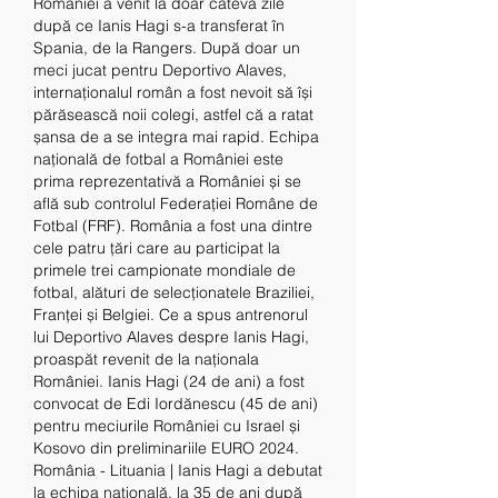
României a venit la doar câteva zile 
după ce Ianis Hagi s-a transferat în 
Spania, de la Rangers. După doar un 
meci jucat pentru Deportivo Alaves, 
internaționalul român a fost nevoit să își 
părăsească noii colegi, astfel că a ratat 
șansa de a se integra mai rapid. Echipa 
națională de fotbal a României este 
prima reprezentativă a României și se 
află sub controlul Federației Române de 
Fotbal (FRF). România a fost una dintre 
cele patru țări care au participat la 
primele trei campionate mondiale de 
fotbal, alături de selecționatele Braziliei, 
Franței și Belgiei. Ce a spus antrenorul 
lui Deportivo Alaves despre Ianis Hagi, 
proaspăt revenit de la naționala 
României. Ianis Hagi (24 de ani) a fost 
convocat de Edi Iordănescu (45 de ani) 
pentru meciurile României cu Israel și 
Kosovo din preliminariile EURO 2024. 
România - Lituania | Ianis Hagi a debutat 
la echipa națională, la 35 de ani după 