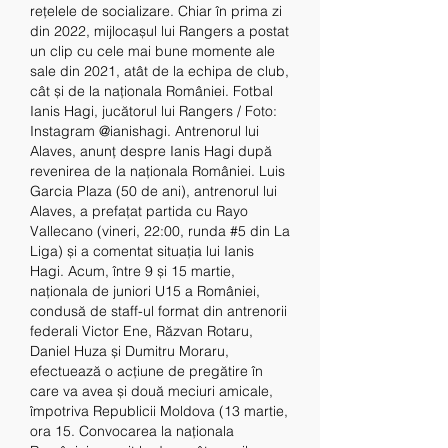
rețelele de socializare. Chiar în prima zi 
din 2022, mijlocașul lui Rangers a postat 
un clip cu cele mai bune momente ale 
sale din 2021, atât de la echipa de club, 
cât și de la naționala României. Fotbal 
Ianis Hagi, jucătorul lui Rangers / Foto: 
Instagram @ianishagi. Antrenorul lui 
Alaves, anunț despre Ianis Hagi după 
revenirea de la naționala României. Luis 
Garcia Plaza (50 de ani), antrenorul lui 
Alaves, a prefațat partida cu Rayo 
Vallecano (vineri, 22:00, runda #5 din La 
Liga) și a comentat situația lui Ianis 
Hagi. Acum, între 9 și 15 martie, 
naționala de juniori U15 a României, 
condusă de staff-ul format din antrenorii 
federali Victor Ene, Răzvan Rotaru, 
Daniel Huza și Dumitru Moraru, 
efectuează o acțiune de pregătire în 
care va avea și două meciuri amicale, 
împotriva Republicii Moldova (13 martie, 
ora 15. Convocarea la naționala 