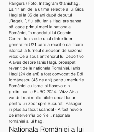
Rangers / Foto: Instagram @ianishagi. 
La 17 ani de la ultima selecție a lui Gică 
Hagi și la 35 de ani după debutul 
„Regelui”, fiul său Ianis Hagi are șansa 
să joace primul meci la naționala 
României, în mandatul lui Cosmin 
Contra. Ianis este unul dintre liderii 
generației U21 care a reușit o calificare 
istorică la turneul european de sezonul 
viitor. Ce a spus antrenorul lui Deportivo 
Alaves despre Ianis Hagi, proaspăt 
revenit de la naționala României. Ianis 
Hagi (24 de ani) a fost convocat de Edi 
Iordănescu (45 de ani) pentru meciurile 
României cu Israel și Kosovo din 
preliminariile EURO 2024.  Wizz Air a 
vandut mai multe bilete decat locuri 
pentru un zbor spre Bucureti: Pasagerii 
in plus au facut scandal - A fost nevoie 
de interven?ia poli?iei., naționala 
româniei a lui hagi.
Naționala României a lui 