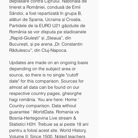
deplasare contra Ciprului. Naționala de 
tineret a României, condusă de Emil 
Săndoi, a fost repartizată în grupa B, 
alături de Spania, Ucraina și Croația. 
Partidele de la EURO U21 găzduite de 
România se vor disputa pe stadioanele 
„Rapid-Giulești” și „Steaua”, din 
București, și pe arena „Dr. Constantin 
Rădulescu”, din Cluj-Napoca. 
Updates are made on an ongoing basis 
depending on the subject area or 
source, so there is no single "cutoff 
date" for this comparison. Sources for 
almost all data can be found on our 
respective country pages, gheorghe 
hagi românia. You are here: Home ' 
Country comparison. Data without 
guarantee ' WorldData. Romania vs 
Bosnia-Hertegovina Live stream & 
Statistici H2H. Trebuie sa ai peste 18 ani 
pentru a folosi acest site. World History, 
Volume II: Since 1500. Noted teachers 