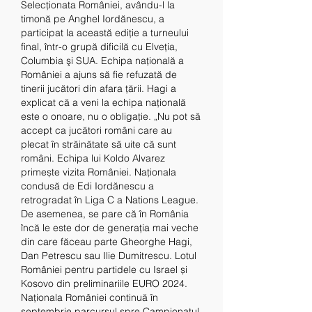
Selecţionata României, avându-l la 
timonă pe Anghel Iordănescu, a 
participat la această ediţie a turneului 
final, într-o grupă dificilă cu Elveţia, 
Columbia şi SUA. Echipa națională a 
României a ajuns să fie refuzată de 
tinerii jucători din afara țării. Hagi a 
explicat că a veni la echipa națională 
este o onoare, nu o obligație. „Nu pot să 
accept ca jucători români care au 
plecat în străinătate să uite că sunt 
români. Echipa lui Koldo Alvarez 
primește vizita României. Naționala 
condusă de Edi Iordănescu a 
retrogradat în Liga C a Nations League. 
De asemenea, se pare că în România 
încă le este dor de generația mai veche 
din care făceau parte Gheorghe Hagi, 
Dan Petrescu sau Ilie Dumitrescu. Lotul 
României pentru partidele cu Israel și 
Kosovo din preliminariile EURO 2024. 
Naționala României continuă în 
septembrie parcursul spre Campionatul 