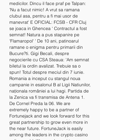
medicilor. Dincu il face praf pe Talpan: 
'Nu a facut nimic! A vrut sa ramana 
clubul asa, pentru a fi mai usor de 
manevrat' E OFICIAL: FCSB - CFR Cluj 
se joaca in Ghencea ' Contractul a fost 
semnat! Natura a pus stapanire pe 
'Flamaropol' ' De 10 ani, patinoarul 
ramane o enigma pentru primarii din 
Bucure?ti. Gigi Becali, despre 
negocierile cu CSA Steaua: 'Am semnat 
biletul la ordin avalizat. Trebuie sa o 
spun! Totul despre meciul din 7 iunie. 
Romania a inceput cu stangul noua 
campanie in esalonul B al Ligii Natiunilor, 
naționala româniei a lui hagi. Partida de 
la Zenica va fi transmisa de Antena 1. 
De Cornel Preda la 06. We are 
extremely happy to be a partner of 
Fortunejack and we look forward for this 
great partnership to grow even more in 
the near future. FortuneJack is easily 
among the leaders in the crypto casino 