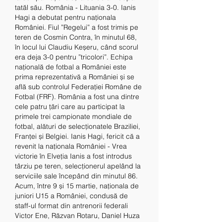
tatăl său. România - Lituania 3-0. Ianis 
Hagi a debutat pentru naționala 
României. Fiul ”Regelui” a fost trimis pe 
teren de Cosmin Contra, în minutul 68, 
în locul lui Claudiu Keșeru, când scorul 
era deja 3-0 pentru ”tricolori”. Echipa 
națională de fotbal a României este 
prima reprezentativă a României și se 
află sub controlul Federației Române de 
Fotbal (FRF). România a fost una dintre 
cele patru țări care au participat la 
primele trei campionate mondiale de 
fotbal, alături de selecționatele Braziliei, 
Franței și Belgiei. Ianis Hagi, fericit că a 
revenit la naționala României - Vrea 
victorie în Elveția Ianis a fost introdus 
târziu pe teren, selecționerul apelând la 
serviciile sale începând din minutul 86. 
Acum, între 9 și 15 martie, naționala de 
juniori U15 a României, condusă de 
staff-ul format din antrenorii federali 
Victor Ene, Răzvan Rotaru, Daniel Huza 