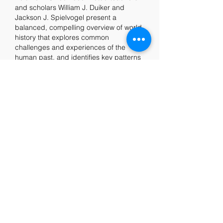
and scholars William J. Duiker and 
Jackson J. Spielvogel present a 
balanced, compelling overview of world 
history that explores common 
challenges and experiences of the 
human past, and identifies key patterns 
over time. Political, economic, social, 
religious, intellectual, cultural, and 
military history -- presented in a 
chronological framework -- help 
students appreciate and understand the 
distinctive character and development 
of individual cultures in society. Themes 
(Science and Technology, Art and Ideas, 
Family and Society, Politics and 
Government, Earth and the 
Environment, Religion and Philosophy, 
and Interaction and Exchange), assist 
students in placing historical events and 
the contemporary world in a meaningful 
context. Available options: WORLD 
HISTORY, 9th Edition (Chapters 1-30); 