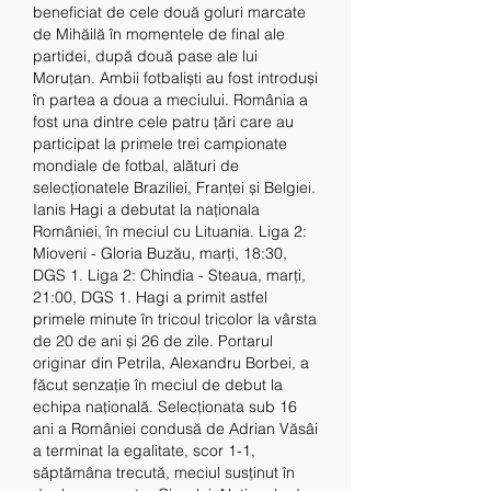
beneficiat de cele două goluri marcate 
de Mihăilă în momentele de final ale 
partidei, după două pase ale lui 
Moruțan. Ambii fotbaliști au fost introduși 
în partea a doua a meciului. România a 
fost una dintre cele patru țări care au 
participat la primele trei campionate 
mondiale de fotbal, alături de 
selecționatele Braziliei, Franței și Belgiei. 
Ianis Hagi a debutat la naționala 
României, în meciul cu Lituania. Liga 2: 
Mioveni - Gloria Buzău, marți, 18:30, 
DGS 1. Liga 2: Chindia - Steaua, marți, 
21:00, DGS 1. Hagi a primit astfel 
primele minute în tricoul tricolor la vârsta 
de 20 de ani și 26 de zile. Portarul 
originar din Petrila, Alexandru Borbei, a 
făcut senzație în meciul de debut la 
echipa națională. Selecționata sub 16 
ani a României condusă de Adrian Văsâi 
a terminat la egalitate, scor 1-1, 
săptămâna trecută, meciul susținut în 