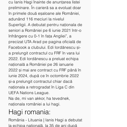
cu Ianis Hagi înainte de anunțarea listei 
preliminare. În carieră sa a evoluat doar 
în primele două eșaloane ale României, 
adunând 116 meciuri la nivelul 
Superligii. A debutat pentru naționala de 
seniori a României pe 6 iunie 2021 într-o 
înfrângere cu 0-1 în fața Angliei”, a 
precizat UTA Arad pe pagina oficială de 
Facebook a clubului. Edi Iordănescu și-
a prelungit contractul cu FRF în vara lui 
2022. Edi Iordănescu a preluat echipa 
națională a României pe 26 ianuarie 
2022 și mai are contract cu FRF până în 
iunie 2024, după ce în octombrie 2022 
și-a prelungit contractul chiar dacă 
naționala a retrogradat în Liga C din 
UEFA Nations League. 
Na de, mi van akkor, ha tevednek, 
naționala româniei a lui hagi.
Hagi romania:
România - Lituania | Ianis Hagi a debutat 
la echipa națională, la 35 de ani după 