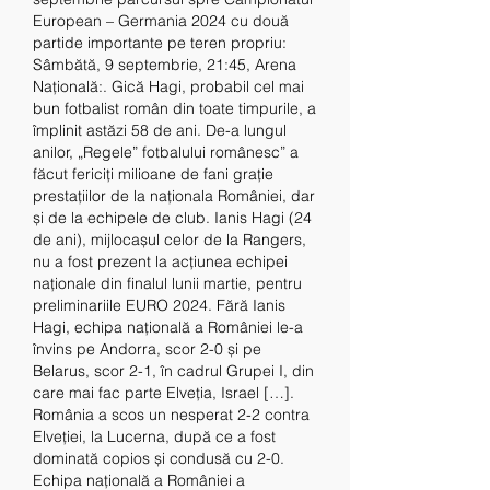
European – Germania 2024 cu două 
partide importante pe teren propriu: 
Sâmbătă, 9 septembrie, 21:45, Arena 
Națională:. Gică Hagi, probabil cel mai 
bun fotbalist român din toate timpurile, a 
împlinit astăzi 58 de ani. De-a lungul 
anilor, „Regele” fotbalului românesc” a 
făcut fericiți milioane de fani grație 
prestațiilor de la naționala României, dar 
și de la echipele de club. Ianis Hagi (24 
de ani), mijlocașul celor de la Rangers, 
nu a fost prezent la acțiunea echipei 
naționale din finalul lunii martie, pentru 
preliminariile EURO 2024. Fără Ianis 
Hagi, echipa națională a României le-a 
învins pe Andorra, scor 2-0 și pe 
Belarus, scor 2-1, în cadrul Grupei I, din 
care mai fac parte Elveția, Israel […]. 
România a scos un nesperat 2-2 contra 
Elveției, la Lucerna, după ce a fost 
dominată copios și condusă cu 2-0. 
Echipa națională a României a 