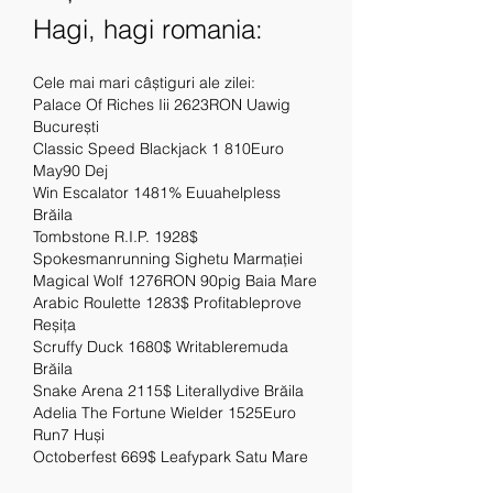
Hagi, hagi romania:
Cele mai mari câștiguri ale zilei:
Palace Of Riches Iii 2623RON Uawig 
București 
Classic Speed Blackjack 1 810Euro 
May90 Dej 
Win Escalator 1481% Euuahelpless 
Brăila 
Tombstone R.I.P. 1928$ 
Spokesmanrunning Sighetu Marmației 
Magical Wolf 1276RON 90pig Baia Mare 
Arabic Roulette 1283$ Profitableprove 
Reșița 
Scruffy Duck 1680$ Writableremuda 
Brăila 
Snake Arena 2115$ Literallydive Brăila 
Adelia The Fortune Wielder 1525Euro 
Run7 Huși 
Octoberfest 669$ Leafypark Satu Mare 