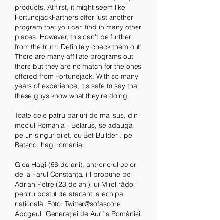
products. At first, it might seem like 
FortunejackPartners offer just another 
program that you can find in many other 
places. However, this can't be further 
from the truth. Definitely check them out! 
There are many affiliate programs out 
there but they are no match for the ones 
offered from Fortunejack. With so many 
years of experience, it's safe to say that 
these guys know what they're doing.
Toate cele patru pariuri de mai sus, din 
meciul Romania - Belarus, se adauga 
pe un singur bilet, cu Bet Builder , pe 
Betano, hagi romania:.
Gică Hagi (56 de ani), antrenorul celor 
de la Farul Constanța, i-l propune pe 
Adrian Petre (23 de ani) lui Mirel rădoi 
pentru postul de atacant la echipa 
națională. Foto: Twitter@sofascore 
Apogeul ”Generației de Aur” a României. 