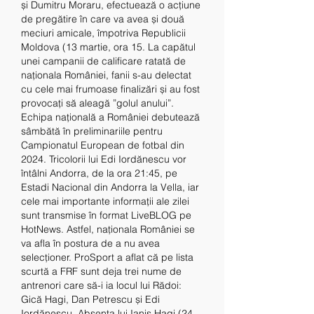
și Dumitru Moraru, efectuează o acțiune 
de pregătire în care va avea și două 
meciuri amicale, împotriva Republicii 
Moldova (13 martie, ora 15. La capătul 
unei campanii de calificare ratată de 
naționala României, fanii s-au delectat 
cu cele mai frumoase finalizări și au fost 
provocați să aleagă ”golul anului”. 
Echipa naţională a României debutează 
sâmbătă în preliminariile pentru 
Campionatul European de fotbal din 
2024. Tricolorii lui Edi Iordănescu vor 
întâlni Andorra, de la ora 21:45, pe 
Estadi Nacional din Andorra la Vella, iar 
cele mai importante informații ale zilei 
sunt transmise în format LiveBLOG pe 
HotNews. Astfel, naționala României se 
va afla în postura de a nu avea 
selecționer. ProSport a aflat că pe lista 
scurtă a FRF sunt deja trei nume de 
antrenori care să-i ia locul lui Rădoi: 
Gică Hagi, Dan Petrescu și Edi 
Iordănescu. Absența lui Ianis Hagi (24 