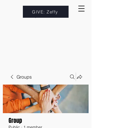
GIVE: Zeffy
Groups
Group
Public
·
1 member