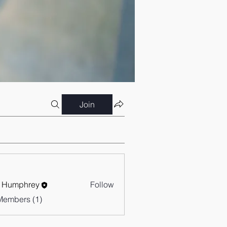
Join
 Humphrey
Follow
Members (1)