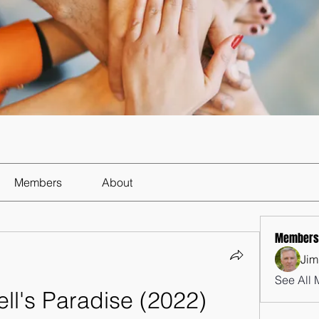
Members
About
Members
Jim
See All 
l's Paradise (2022) 