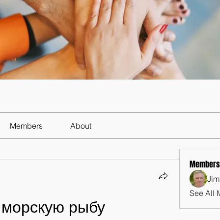
Members
About
Members
Jim
See All 
 морскую рыбу