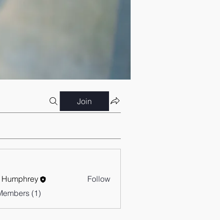
Join
 Humphrey
Follow
Members (1)