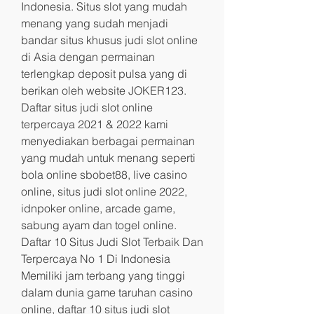
Indonesia. Situs slot yang mudah 
menang yang sudah menjadi 
bandar situs khusus judi slot online 
di Asia dengan permainan 
terlengkap deposit pulsa yang di 
berikan oleh website JOKER123. 
Daftar situs judi slot online 
terpercaya 2021 & 2022 kami 
menyediakan berbagai permainan 
yang mudah untuk menang seperti 
bola online sbobet88, live casino 
online, situs judi slot online 2022, 
idnpoker online, arcade game, 
sabung ayam dan togel online. 
Daftar 10 Situs Judi Slot Terbaik Dan 
Terpercaya No 1 Di Indonesia 
Memiliki jam terbang yang tinggi 
dalam dunia game taruhan casino 
online, daftar 10 situs judi slot 