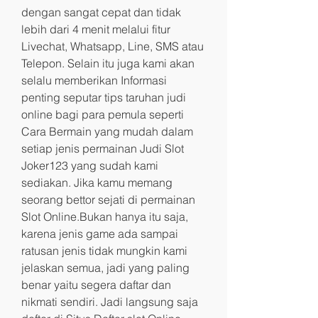
dengan sangat cepat dan tidak 
lebih dari 4 menit melalui fitur 
Livechat, Whatsapp, Line, SMS atau 
Telepon. Selain itu juga kami akan 
selalu memberikan Informasi 
penting seputar tips taruhan judi 
online bagi para pemula seperti 
Cara Bermain yang mudah dalam 
setiap jenis permainan Judi Slot 
Joker123 yang sudah kami 
sediakan. Jika kamu memang 
seorang bettor sejati di permainan 
Slot Online.Bukan hanya itu saja, 
karena jenis game ada sampai 
ratusan jenis tidak mungkin kami 
jelaskan semua, jadi yang paling 
benar yaitu segera daftar dan 
nikmati sendiri. Jadi langsung saja 