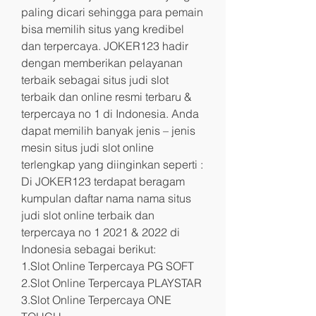
paling dicari sehingga para pemain 
bisa memilih situs yang kredibel 
dan terpercaya. JOKER123 hadir 
dengan memberikan pelayanan 
terbaik sebagai situs judi slot 
terbaik dan online resmi terbaru & 
terpercaya no 1 di Indonesia. Anda 
dapat memilih banyak jenis – jenis 
mesin situs judi slot online 
terlengkap yang diinginkan seperti : 
Di JOKER123 terdapat beragam 
kumpulan daftar nama nama situs 
judi slot online terbaik dan 
terpercaya no 1 2021 & 2022 di 
Indonesia sebagai berikut:
1.Slot Online Terpercaya PG SOFT
2.Slot Online Terpercaya PLAYSTAR
3.Slot Online Terpercaya ONE 