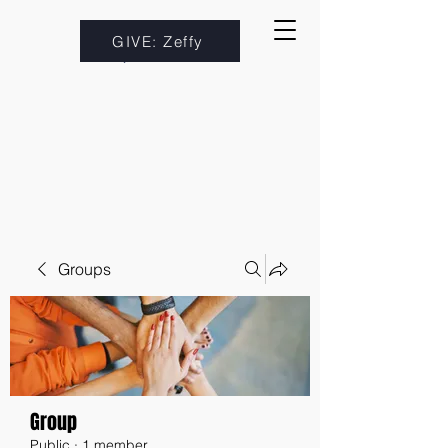
GIVE: Zeffy
Groups
Group
Public
·
1 member