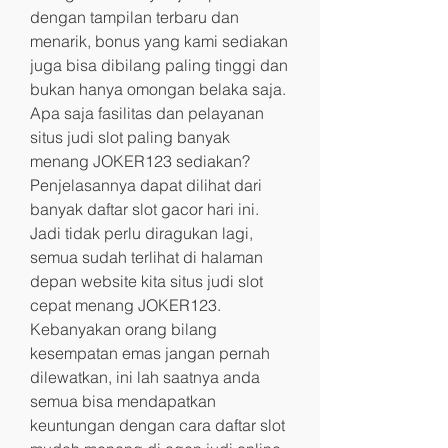
dengan tampilan terbaru dan 
menarik, bonus yang kami sediakan 
juga bisa dibilang paling tinggi dan 
bukan hanya omongan belaka saja. 
Apa saja fasilitas dan pelayanan 
situs judi slot paling banyak 
menang JOKER123 sediakan? 
Penjelasannya dapat dilihat dari 
banyak daftar slot gacor hari ini. 
Jadi tidak perlu diragukan lagi, 
semua sudah terlihat di halaman 
depan website kita situs judi slot 
cepat menang JOKER123. 
Kebanyakan orang bilang 
kesempatan emas jangan pernah 
dilewatkan, ini lah saatnya anda 
semua bisa mendapatkan 
keuntungan dengan cara daftar slot 