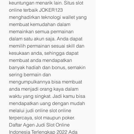
keuntungan menarik lain. Situs slot 
online terbaik JOKER123 
menghadirkan teknologi wallet yang 
membuat kemudahan dalam 
memainkan semua permainan 
dalam satu akun saja. Anda dapat 
memilih permainan sesuai skill dan 
kesukaan anda, sehingga dapat 
membuat anda mendapatkan 
banyak hadiah dan bonus, semakin 
sering bermain dan 
mengumpulkannya bisa membuat 
anda menjadi orang kaya dalam 
waktu yang singkat. Jadi kamu bisa 
mendapatkan uang dengan mudah 
melalui judi online slot online 
terpercaya, slot maupun poker. 
Daftar Agen Judi Slot Online 
Indonesia Terlengkap 2022 Ada 