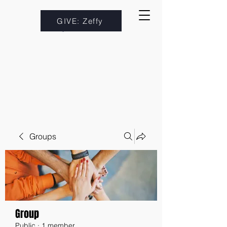
GIVE: Zeffy
Groups
Group
Public
·
1 member