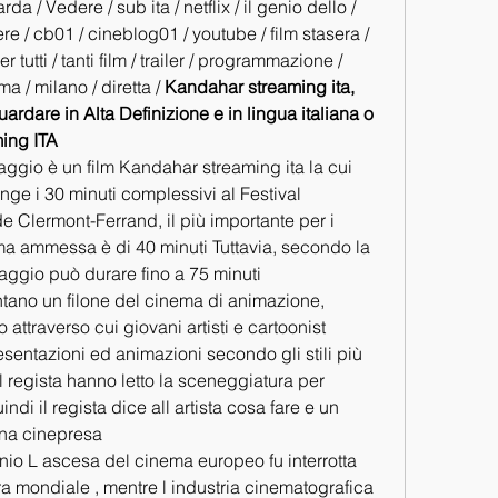
a / Vedere / sub ita / netflix / il genio dello / 
e / cb01 / cineblog01 / youtube / film stasera / 
r tutti / tanti film / trailer / programmazione / 
a / milano / diretta / 
Kandahar streaming ita, 
dare in Alta Definizione e in lingua italiana o 
ming ITA
ggio è un film Kandahar streaming ita la cui 
e i 30 minuti complessivi al Festival 
e Clermont-Ferrand, il più importante per i 
a ammessa è di 40 minuti Tuttavia, secondo la 
raggio può durare fino a 75 minuti
tano un filone del cinema di animazione, 
ttraverso cui giovani artisti e cartoonist 
sentazioni ed animazioni secondo gli stili più 
 il regista hanno letto la sceneggiatura per 
di il regista dice all artista cosa fare e un 
una cinepresa
onio L ascesa del cinema europeo fu interrotta 
a mondiale , mentre l industria cinematografica 