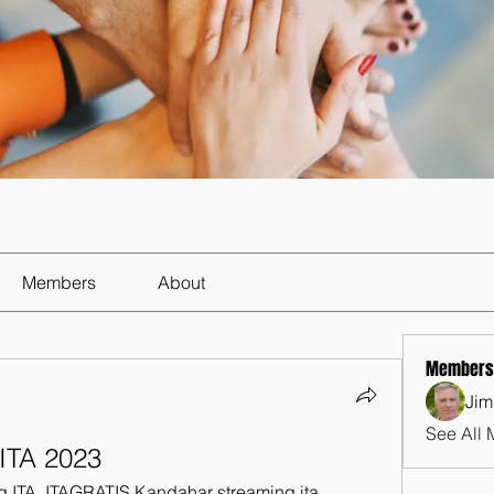
Members
About
Members
Jim
See All 
ITA 2023
 ITA, ITAGRATIS Kandahar streaming ita 