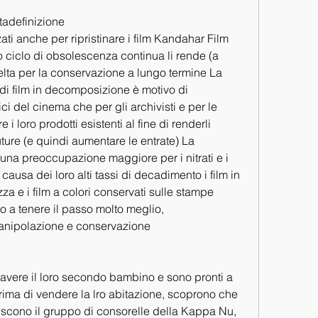
tadefinizione
zzati anche per ripristinare i film Kandahar Film 
 ciclo di obsolescenza continua li rende (a 
elta per la conservazione a lungo termine La 
di film in decomposizione è motivo di 
i del cinema che per gli archivisti e per le 
 loro prodotti esistenti al fine di renderli 
uture (e quindi aumentare le entrate) La 
na preoccupazione maggiore per i nitrati e i 
a causa dei loro alti tassi di decadimento i film in 
za e i film a colori conservati sulle stampe 
 a tenere il passo molto meglio, 
anipolazione e conservazione
avere il loro secondo bambino e sono pronti a 
 prima di vendere la lro abitazione, scoprono che 
riscono il gruppo di consorelle della Kappa Nu, 