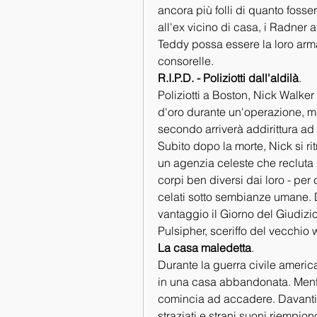
ancora più folli di quanto fosser
all'ex vicino di casa, i Radner 
Teddy possa essere la loro arma
consorelle.
R.I.P.D. - Poliziotti dall'aldilà
.
Poliziotti a Boston, Nick Walke
d'oro durante un'operazione, ma s
secondo arriverà addirittura ad 
Subito dopo la morte, Nick si ri
un agenzia celeste che recluta gli
corpi ben diversi dai loro - per co
celati sotto sembianze umane. 
vantaggio il Giorno del Giudizio
Pulsipher, sceriffo del vecchio 
La casa maledetta
.
Durante la guerra civile americ
in una casa abbandonata. Mentre
comincia ad accadere. Davanti a
straziati e strani suoni riempio