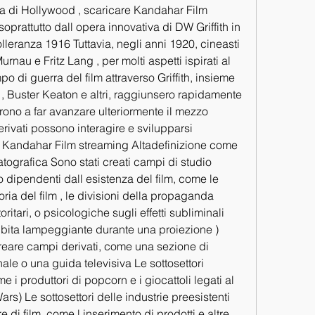
cesa di Hollywood , scaricare Kandahar Film 
oprattutto dall opera innovativa di DW Griffith in 
olleranza 1916 Tuttavia, negli anni 1920, cineasti 
nau e Fritz Lang , per molti aspetti ispirati al 
 di guerra del film attraverso Griffith, insieme 
 , Buster Keaton e altri, raggiunsero rapidamente 
ono a far avanzare ulteriormente il mezzo
ivati ​​possono interagire e svilupparsi 
Kandahar Film streaming Altadefinizione come 
atografica Sono stati creati campi di studio 
 dipendenti dall esistenza del film, come le 
oria del film , le divisioni della propaganda 
itari, o psicologiche sugli effetti subliminali 
bibita lampeggiante durante una proiezione ) 
eare campi derivati, come una sezione di 
ale o una guida televisiva Le sottosettori 
i produttori di popcorn e i giocattoli legati al 
rs) Le sottosettori delle industrie preesistenti 
di film, come l inserimento di prodotti e altre 