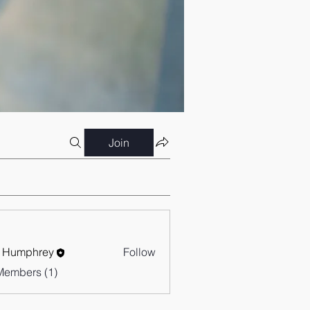
Join
 Humphrey
Follow
Members (1)