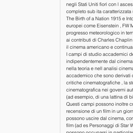
negli Stati Uniti fiorì con l as
completo sub ita caratterizzata s
The Birth of a Nation 1915 e Int
europei come Eisenstein , FW Mur
progresso meteorologico in tempo
ai contributi di Charles Chaplin
il cinema americano e continuar
I campi di studio accademici der
indipendentemente dal cinema 
nella teoria e nell analisi cinem
accademico che sono derivati ​​o
critiche cinematografiche , la st
cinematografica nei governi autor
(ad esempio, di una lattina di 
Questi campi possono inoltre cr
recensione di un film in un giorn
possono uscire dal cinema, come 
film (ad es Personaggi di Star Wa
possono occuparsi in particolare 