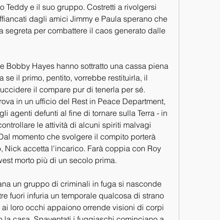
o Teddy e il suo gruppo. Costretti a rivolgersi 
affiancati dagli amici Jimmy e Paula sperano che 
 segreta per combattere il caos generato dalle 
r e Bobby Hayes hanno sottratto una cassa piena 
e il primo, pentito, vorrebbe restituirla, il 
uccidere il compare pur di tenerla per sé. 
trova in un ufficio del Rest in Peace Department, 
 agenti defunti al fine di tornare sulla Terra - in 
ntrollare le attività di alcuni spiriti malvagi 
Dal momento che svolgere il compito porterà 
, Nick accetta l'incarico. Farà coppia con Roy 
west morto più di un secolo prima.
ana un gruppo di criminali in fuga si nasconde 
 fuori infuria un temporale qualcosa di strano 
i loro occhi appaiono orrende visioni di corpi 
no la casa. Spaventati i fuggiaschi cominciano a 