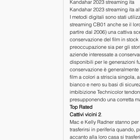
Kandahar 2023 streaming ita
Kandahar 2023 streaming ita al
I metodi digitali sono stati utili
streaming CB01 anche se il loro
partire dal 2006) una cattiva sc
conservazione del film in stock 
preoccupazione sia per gli storic
aziende interessate a conservare i
disponibili per le generazioni f
conservazione è generalmente u
film a colori a striscia singola, 
bianco e nero su basi di sicurez
imbibizione Technicolor tendono
presupponendo una corretta m
Top Rated
Cattivi vicini 2
.
Mac e Kelly Radner stanno per 
trasferirsi in periferia quando,
accanto alla loro casa si trasfe