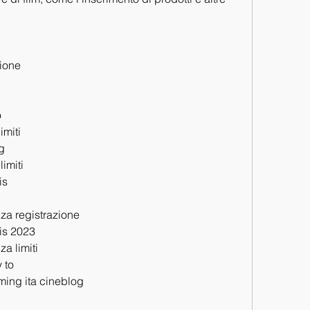
ione
o
imiti
g
imiti
is
za registrazione
tis 2023
a limiti
 to
ming ita cineblog