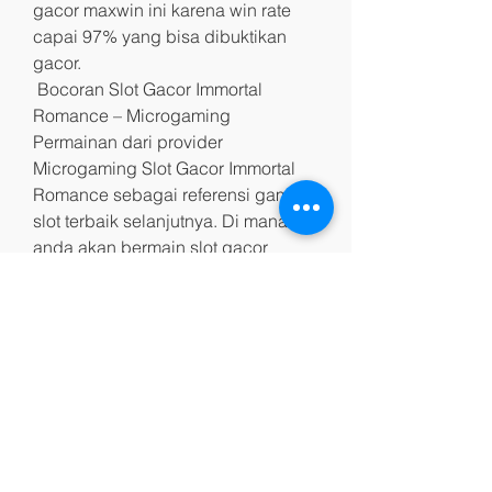
gacor maxwin ini karena win rate 
capai 97% yang bisa dibuktikan 
gacor.
 Bocoran Slot Gacor Immortal 
Romance – Microgaming 
Permainan dari provider 
Microgaming Slot Gacor Immortal 
Romance sebagai referensi game 
slot terbaik selanjutnya. Di mana 
anda akan bermain slot gacor 
malam hari ini dengan topik menarik 
dan penuh romansa cinta. Winrate 
RTP yang ditawari oleh bocoran slot 
gacor hari ini capai 96,10%.
? Bocoran Slot Gacor Mahjong 
Ways – PG Soft Referensi slot online 
gacor paling akhir yang dapat 
bosku permainkan ialah Slot gacor 
Mahjong Ways dari PG Soft. Slot ini 