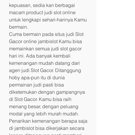
kepuasan, sedia kan berbagai 
macam product judi slot online 
untuk lengkapi sehari-harinya Kamu 
bermain.
Cuma bermain pada situs judi Slot 
Gacor online jambislot Kamu bisa 
memainkan semua judi slot gacor 
hari ini. Ada banyak kembali 
kemenangan mudah datang dari 
agen judi Slot Gacor. Ditanggung 
hoby apa-pun itu di dunia 
permainan judi pasti bisa 
diketemukan dengan gampangnya 
di Slot Gacor. Kamu bisa raih 
menang besar, dengan peluang 
modal yang lebih murah mudah. 
Penarikan kemenangan berapa saja 
di jambislot bisa dikerjakan secara 