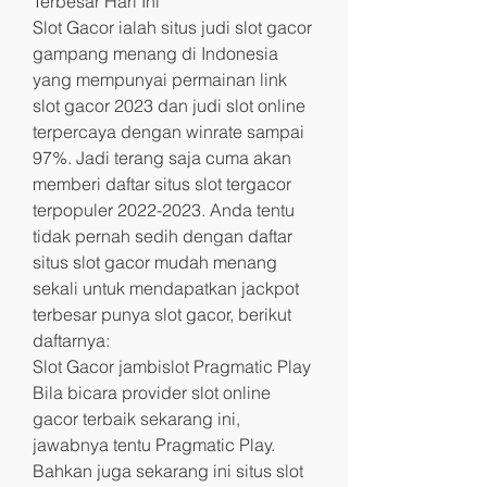
Terbesar Hari Ini
Slot Gacor ialah situs judi slot gacor 
gampang menang di Indonesia 
yang mempunyai permainan link 
slot gacor 2023 dan judi slot online 
terpercaya dengan winrate sampai 
97%. Jadi terang saja cuma akan 
memberi daftar situs slot tergacor 
terpopuler 2022-2023. Anda tentu 
tidak pernah sedih dengan daftar 
situs slot gacor mudah menang 
sekali untuk mendapatkan jackpot 
terbesar punya slot gacor, berikut 
daftarnya:
Slot Gacor jambislot Pragmatic Play
Bila bicara provider slot online 
gacor terbaik sekarang ini, 
jawabnya tentu Pragmatic Play. 
Bahkan juga sekarang ini situs slot 