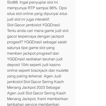
Slot88. Ingat penyuplai slot ini 
mempunyai RTP sampai 98%. Opsi 
situs slot online yang dipunyai situs 
judi slot ini juga interaktif.
Slot Gacor jambislot YGGDrasil
Tentu anda cari mana game judi slot 
gacor terpercaya dengan jackpot 
progesif? YGGDrasil sebagai salah 
satunya tipe game slot yang 
memberi jackpot progresif dan 
YGGDrasil sediakan taruhan judi 
deposit 10rb seperti judi kasino 
online seperti blackjack dan roulette 
yang paling terkenal. Agen Judi 
jambislot Slot Gacor Sering Kasih 
Menang Jackpot 2023 Sebagai 
Agen Judi Slot Gacor Sering Kasih 
Menang Jackpot, Kami memberikan 
tambahan service memberikan 