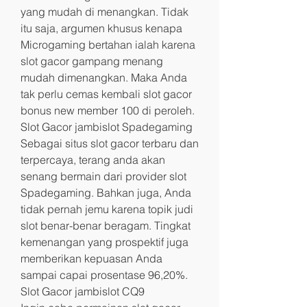
yang mudah di menangkan. Tidak 
itu saja, argumen khusus kenapa 
Microgaming bertahan ialah karena 
slot gacor gampang menang 
mudah dimenangkan. Maka Anda 
tak perlu cemas kembali slot gacor 
bonus new member 100 di peroleh.
Slot Gacor jambislot Spadegaming
Sebagai situs slot gacor terbaru dan 
terpercaya, terang anda akan 
senang bermain dari provider slot 
Spadegaming. Bahkan juga, Anda 
tidak pernah jemu karena topik judi 
slot benar-benar beragam. Tingkat 
kemenangan yang prospektif juga 
memberikan kepuasan Anda 
sampai capai prosentase 96,20%.
Slot Gacor jambislot CQ9