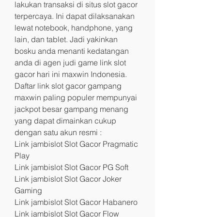
lakukan transaksi di situs slot gacor 
terpercaya. Ini dapat dilaksanakan 
lewat notebook, handphone, yang 
lain, dan tablet. Jadi yakinkan 
bosku anda menanti kedatangan 
anda di agen judi game link slot 
gacor hari ini maxwin Indonesia. 
Daftar link slot gacor gampang 
maxwin paling populer mempunyai 
jackpot besar gampang menang 
yang dapat dimainkan cukup 
dengan satu akun resmi :
Link jambislot Slot Gacor Pragmatic 
Play
Link jambislot Slot Gacor PG Soft
Link jambislot Slot Gacor Joker 
Gaming
Link jambislot Slot Gacor Habanero
Link jambislot Slot Gacor Flow 