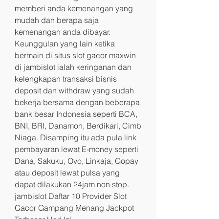
memberi anda kemenangan yang 
mudah dan berapa saja 
kemenangan anda dibayar. 
Keunggulan yang lain ketika 
bermain di situs slot gacor maxwin 
di jambislot ialah keringanan dan 
kelengkapan transaksi bisnis 
deposit dan withdraw yang sudah 
bekerja bersama dengan beberapa 
bank besar Indonesia seperti BCA, 
BNI, BRI, Danamon, Berdikari, Cimb 
Niaga. Disamping itu ada pula link 
pembayaran lewat E-money seperti 
Dana, Sakuku, Ovo, Linkaja, Gopay 
atau deposit lewat pulsa yang 
dapat dilakukan 24jam non stop.
jambislot Daftar 10 Provider Slot 
Gacor Gampang Menang Jackpot 