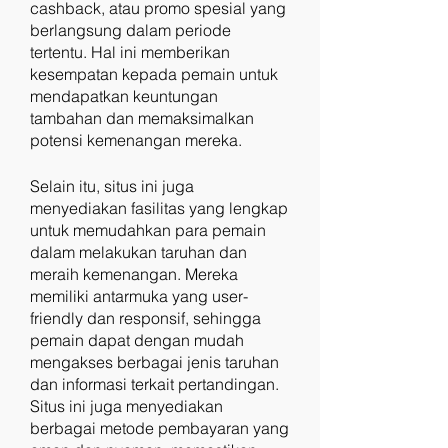
cashback, atau promo spesial yang 
berlangsung dalam periode 
tertentu. Hal ini memberikan 
kesempatan kepada pemain untuk 
mendapatkan keuntungan 
tambahan dan memaksimalkan 
potensi kemenangan mereka.
Selain itu, situs ini juga 
menyediakan fasilitas yang lengkap 
untuk memudahkan para pemain 
dalam melakukan taruhan dan 
meraih kemenangan. Mereka 
memiliki antarmuka yang user-
friendly dan responsif, sehingga 
pemain dapat dengan mudah 
mengakses berbagai jenis taruhan 
dan informasi terkait pertandingan. 
Situs ini juga menyediakan 
berbagai metode pembayaran yang 