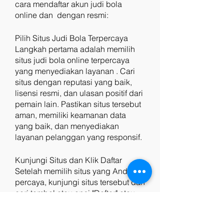
cara mendaftar akun judi bola 
online dan  dengan resmi:
Pilih Situs Judi Bola Terpercaya
Langkah pertama adalah memilih 
situs judi bola online terpercaya 
yang menyediakan layanan . Cari 
situs dengan reputasi yang baik, 
lisensi resmi, dan ulasan positif dari 
pemain lain. Pastikan situs tersebut 
aman, memiliki keamanan data 
yang baik, dan menyediakan 
layanan pelanggan yang responsif.
Kunjungi Situs dan Klik Daftar
Setelah memilih situs yang Anda 
percaya, kunjungi situs tersebut dan 
cari tombol atau opsi "Daftar" atau 
"Registrasi". Klik tombol tersebut 
untuk memulai proses pendaftaran.