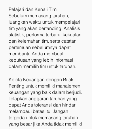
Pelajari dan Kenali Tim
Sebelum memasang taruhan, 
luangkan waktu untuk mempelajari 
tim yang akan bertanding. Analisis 
statistik, performa terbaru, kekuatan 
dan kelemahan tim, serta catatan 
pertemuan sebelumnya dapat 
membantu Anda membuat 
keputusan yang lebih informasi 
dalam memilih tim untuk taruhan.
Kelola Keuangan dengan Bijak
Penting untuk memiliki manajemen 
keuangan yang baik dalam berjudi. 
Tetapkan anggaran taruhan yang 
dapat Anda toleransi dan hindari 
melampaui batas itu. Jangan 
tergoda untuk memasang taruhan 
yang besar jika Anda tidak memiliki 