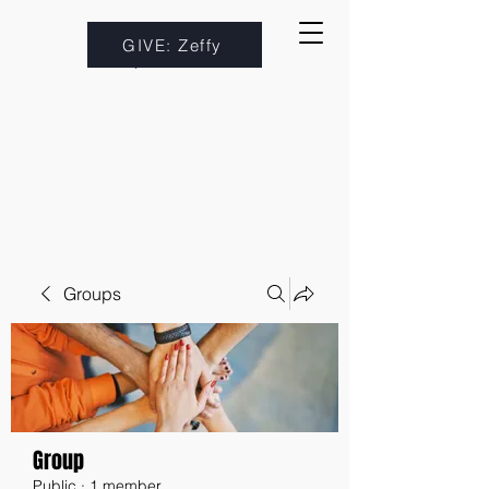
GIVE: Zeffy
Groups
Group
Public
·
1 member