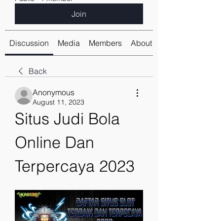
Join
Discussion
Media
Members
About
Back
Anonymous
August 11, 2023
Situs Judi Bola 
Online Dan  
Terpercaya 2023 