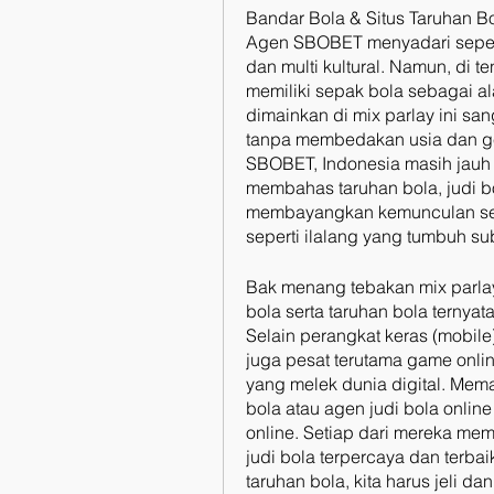
Bandar Bola & Situs Taruhan B
Agen SBOBET menyadari sepenu
dan multi kultural. Namun, di t
memiliki sepak bola sebagai a
dimainkan di mix parlay ini san
tanpa membedakan usia dan gend
SBOBET, Indonesia masih jauh da
membahas taruhan bola, judi b
membayangkan kemunculan sej
seperti ilalang yang tumbuh s
Bak menang tebakan mix parlay,
bola serta taruhan bola ternyat
Selain perangkat keras (mobil
juga pesat terutama game onlin
yang melek dunia digital. Mema
bola atau agen judi bola onlin
online. Setiap dari mereka me
judi bola terpercaya dan terba
taruhan bola, kita harus jeli 