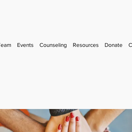
Team
Events
Counseling
Resources
Donate
C