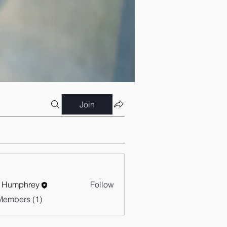
Join
 Humphrey
Follow
Members (1)