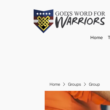
Home
Home
Groups
Group