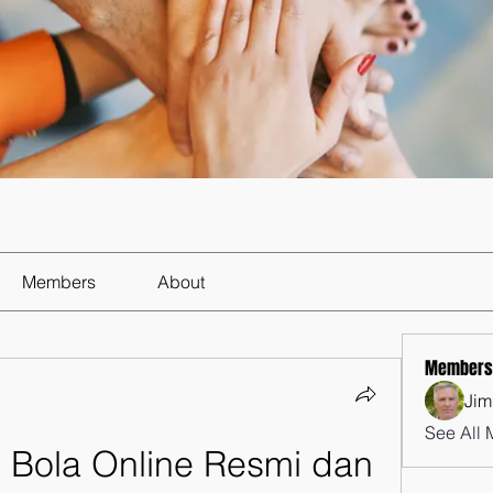
Members
About
Members
Jim
See All 
 Bola Online Resmi dan 