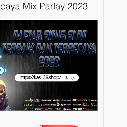
aya Mix Parlay 2023 