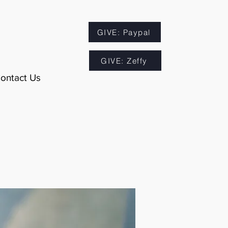
GIVE: Paypal
GIVE: Zeffy
ontact Us