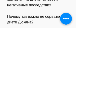
негативные последствия.
Почему так важно не сорваться на 
диете Дюкана?
Во время диеты Дюкана 
запрещены жиры и углеводы. 
Потому 
Смотрите статьи по теме 
СОРВАЛАСЬ НА ДИЕТЕ 
ДЮКАНА ЧТО:
http://hoanghunglaw.vn/question/%
d0%b1%d0%b5%d1%81%d0%bf%
d0%bb%d0%b0%d1%82%d0%bd
%d1%8b%d0%b5-
%d0%bb%d0%b5%d0%ba%d0%b
0%d1%80%d1%81%d1%82%d0%
b2%d0%b0-