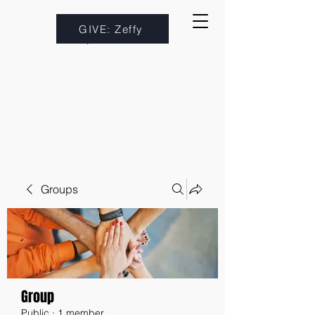
GIVE: Zeffy
Groups
Group
Public
·
1 member