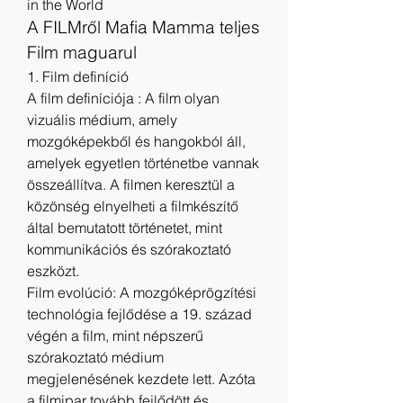
in the World
A FILMről Mafia Mamma teljes 
Film maguarul
1. Film definíció
A film definíciója : A film olyan 
vizuális médium, amely 
mozgóképekből és hangokból áll, 
amelyek egyetlen történetbe vannak 
összeállítva. A filmen keresztül a 
közönség elnyelheti a filmkészítő 
által bemutatott történetet, mint 
kommunikációs és szórakoztató 
eszközt.
Film evolúció: A mozgóképrögzítési 
technológia fejlődése a 19. század 
végén a film, mint népszerű 
szórakoztató médium 
megjelenésének kezdete lett. Azóta 
a filmipar tovább fejlődött és 