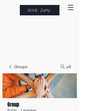
GIVE: Zeffy
Groups
Group
Public
·
1 member