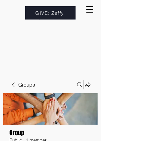
GIVE: Zeffy
Groups
Group
Public
·
1 member