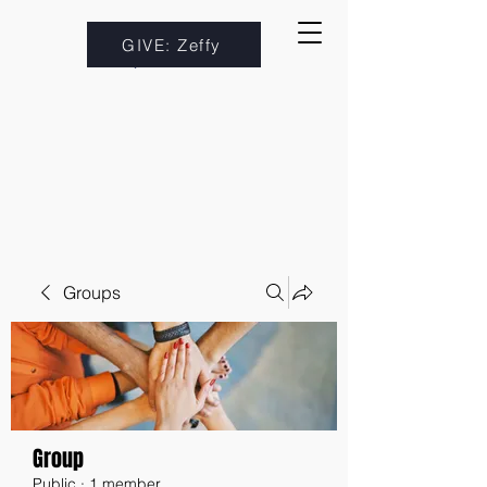
GIVE: Zeffy
Groups
Group
Public
·
1 member