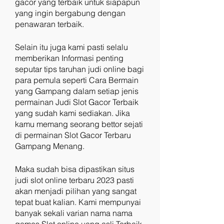
gacor yang terbaik untuk siapapun 
yang ingin bergabung dengan 
penawaran terbaik.
Selain itu juga kami pasti selalu 
memberikan Informasi penting 
seputar tips taruhan judi online bagi 
para pemula seperti Cara Bermain 
yang Gampang dalam setiap jenis 
permainan Judi Slot Gacor Terbaik 
yang sudah kami sediakan. Jika 
kamu memang seorang bettor sejati 
di permainan Slot Gacor Terbaru 
Gampang Menang.
Maka sudah bisa dipastikan situs 
judi slot online terbaru 2023 pasti 
akan menjadi pilihan yang sangat 
tepat buat kalian. Kami mempunyai 
banyak sekali varian nama nama 