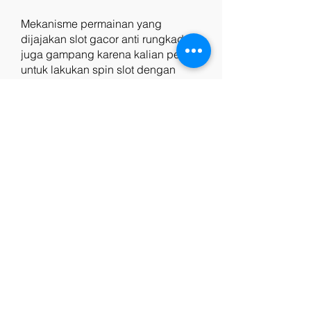
Mekanisme permainan yang 
dijajakan slot gacor anti rungkad 
juga gampang karena kalian perlu 
untuk lakukan spin slot dengan 
tekan monitor handphone punya 
anda sendiri yang dipakai untuk 
bermain. Tentu masih tetap ada 
beberapa orang yang bertanya 
apasih itu slot gacor? Slot gacor 
maxwin sendiri sebagai istilah dari 
permainan judi slot gacor gampang 
menang jackpot terbesar yang 
tawarkan beragam jenis jenis daftar 
situs judi slot gacor gampang 
menang terbaru.
Daftar Situs Judi Slot Gacor Terbaru 
dan Terpercaya 2023
Untuk pencinta judi online sejati, 