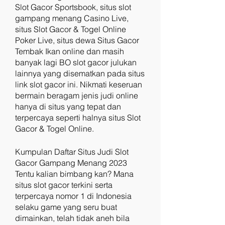
Slot Gacor Sportsbook, situs slot 
gampang menang Casino Live, 
situs Slot Gacor & Togel Online 
Poker Live, situs dewa Situs Gacor 
Tembak Ikan online dan masih 
banyak lagi BO slot gacor julukan 
lainnya yang disematkan pada situs 
link slot gacor ini. Nikmati keseruan 
bermain beragam jenis judi online 
hanya di situs yang tepat dan 
terpercaya seperti halnya situs Slot 
Gacor & Togel Online.
Kumpulan Daftar Situs Judi Slot 
Gacor Gampang Menang 2023
Tentu kalian bimbang kan? Mana 
situs slot gacor terkini serta 
terpercaya nomor 1 di Indonesia 
selaku game yang seru buat 
dimainkan, telah tidak aneh bila 