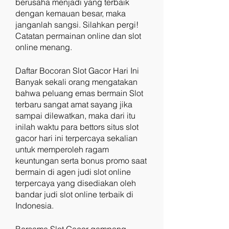
berusaha menjadi yang terbaik 
dengan kemauan besar, maka 
janganlah sangsi. Silahkan pergi! 
Catatan permainan online dan slot 
online menang.
Daftar Bocoran Slot Gacor Hari Ini
Banyak sekali orang mengatakan 
bahwa peluang emas bermain Slot 
terbaru sangat amat sayang jika 
sampai dilewatkan, maka dari itu 
inilah waktu para bettors situs slot 
gacor hari ini terpercaya sekalian 
untuk memperoleh ragam 
keuntungan serta bonus promo saat 
bermain di agen judi slot online 
terpercaya yang disediakan oleh 
bandar judi slot online terbaik di 
Indonesia.