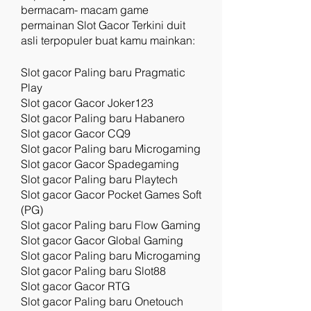
bermacam- macam game 
permainan Slot Gacor Terkini duit 
asli terpopuler buat kamu mainkan:
Slot gacor Paling baru Pragmatic 
Play
Slot gacor Gacor Joker123
Slot gacor Paling baru Habanero
Slot gacor Gacor CQ9
Slot gacor Paling baru Microgaming
Slot gacor Gacor Spadegaming
Slot gacor Paling baru Playtech
Slot gacor Gacor Pocket Games Soft 
(PG)
Slot gacor Paling baru Flow Gaming
Slot gacor Gacor Global Gaming
Slot gacor Paling baru Microgaming
Slot gacor Paling baru Slot88
Slot gacor Gacor RTG
Slot gacor Paling baru Onetouch