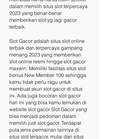
dalam memilih situs slot terpercaya 
2023 yang benar-benar 
memberikan slot yg lagi gacor 
terbaik.
Slot Gacor adalah situs slot online 
terbaik dan terpercaya gampang 
menang 2023 yang memberikan 
slot online resmi hingga slot gacor 
maxwin. Memiliki fasilitas situs slot 
bonus New Member 100 sehingga 
kamu tidak perlu ragu untuk 
membuat akun slot gacor di situs 
ini. Ada juga bocoran slot gacor 
hari ini yang bisa kamu temukan di 
website slot gacor Slot Gacor yang 
bisa menjadi pedoman dalam 
memilih judi slot gacor. Terdapat 
pula jenis permainan lainnya di 
situs slot tergacor, mulai dari situs 