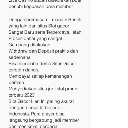
Live Casino sudah disediakan buat 
penuhi kepuasan para member.
Dengan bermacam - macam Benefit 
yang lain dari situs Slot gacor 
Sangat Baru serta Terpercaya, ialah:
Proses daftar yang sangat 
Gampang dilakukan
Withdraw dan Deposit praktis dan 
sederhana
Bisa mencoba demo Situs Gacor 
terlebih dahulu
Membayar setiap kemenangan 
pemain
Menyediakan situs judi slot promo 
terbaru 2023
Slot Gacor Hari Ini paling akurat 
dengan bonus terbesar di 
Indonesia. Para player bisa 
langsung bergabung jadi member 
dan menikmati berbagai 