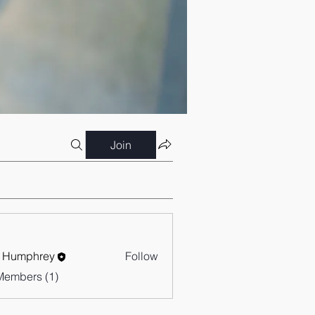
Join
 Humphrey
Follow
Members (1)