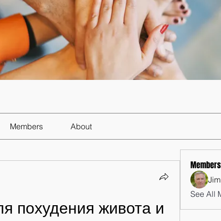
Members
About
Members
Jim
See All 
я похудения живота и 