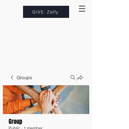
GIVE: Zeffy
Groups
Group
Public
·
1 member