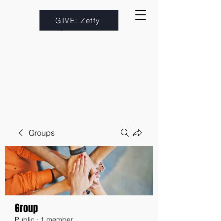
GIVE: Zeffy
Groups
Group
Public
·
1 member