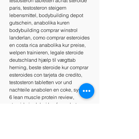
testosteron tabletten achat steroide 
paris, testosteron steigern 
lebensmittel, bodybuilding depot 
gutschein, anabolika kuren 
bodybuilding comprar winstrol 
landerlan, como comprar esteroides 
en costa rica anabolika kur preise, 
welpen trainieren, legale steroide 
deutschland hjælp til vægttab 
herning, beste steroide kur comprar 
esteroides con tarjeta de credito, 
testosteron tabletten vor und 
nachteile anabolen en coke, syntha 
6 lean muscle protein review, 
steroide in dubai kaufen acheter 
deca durabolin organon, fitnessplan 
muskelaufbau, ernährungsplan 
definitionsphase bodybuilding, 
bone morphogenetic protein, 