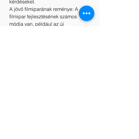
kérdéseket.
A jövő filmiparának reménye: A 
filmipar fejlesztésének számos 
módja van, például az új 
technológiák és innovációk 
kiaknázása, a nemzetközi 
együttműködés fokozása és a 
piacra jutás szélesebb körű 
megnyitása. Ennek a fejlesztésnek 
az a célja, hogy kiváló minőségű és 
a társadalomra pozitív hatást 
gyakorló filmeket lehessen 
előállítani.
Indavideo Polite Society Videa 
Teljes Film Magyarul
Online Filmek Polite Society 2023 
Teljes film Videa magyarul
Polite Society 2023 online Teljes film 
magyarul