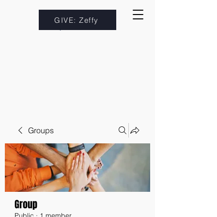
GIVE: Zeffy
Groups
Group
Public
·
1 member