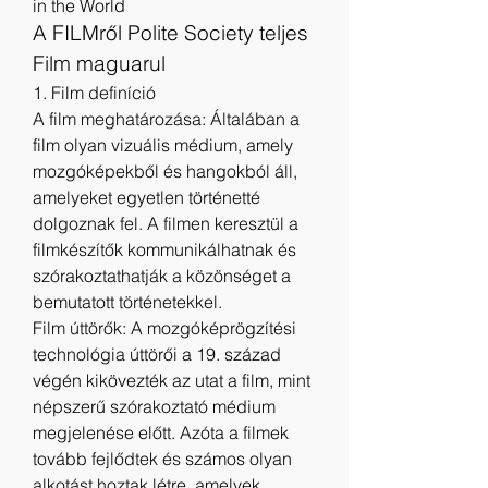
in the World
A FILMről Polite Society teljes 
Film maguarul
1. Film definíció
A film meghatározása: Általában a 
film olyan vizuális médium, amely 
mozgóképekből és hangokból áll, 
amelyeket egyetlen történetté 
dolgoznak fel. A filmen keresztül a 
filmkészítők kommunikálhatnak és 
szórakoztathatják a közönséget a 
bemutatott történetekkel.
Film úttörők: A mozgóképrögzítési 
technológia úttörői a 19. század 
végén kikövezték az utat a film, mint 
népszerű szórakoztató médium 
megjelenése előtt. Azóta a filmek 
tovább fejlődtek és számos olyan 
alkotást hoztak létre, amelyek 