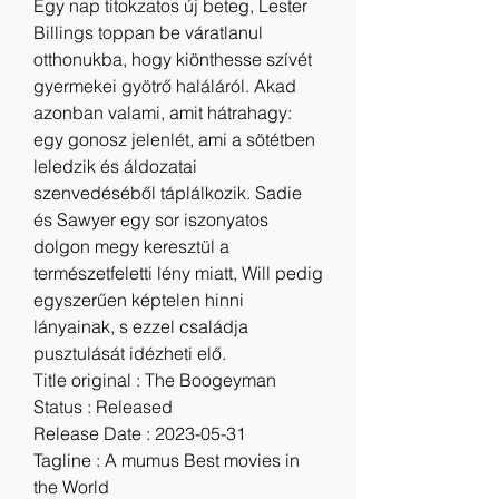
Egy nap titokzatos új beteg, Lester 
Billings toppan be váratlanul 
otthonukba, hogy kiönthesse szívét 
gyermekei gyötrő haláláról. Akad 
azonban valami, amit hátrahagy: 
egy gonosz jelenlét, ami a sötétben 
leledzik és áldozatai 
szenvedéséből táplálkozik. Sadie 
és Sawyer egy sor iszonyatos 
dolgon megy keresztül a 
természetfeletti lény miatt, Will pedig 
egyszerűen képtelen hinni 
lányainak, s ezzel családja 
pusztulását idézheti elő.
Title original : The Boogeyman
Status : Released
Release Date : 2023-05-31
Tagline : A mumus Best movies in 
the World