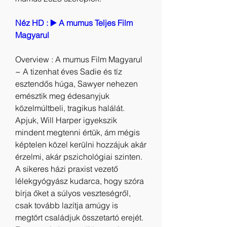
Néz HD : ▶️ A mumus Teljes Film 
Magyarul
Overview : A mumus Film Magyarul 
~ A tizenhat éves Sadie és tíz 
esztendős húga, Sawyer nehezen 
emésztik meg édesanyjuk 
közelmúltbeli, tragikus halálát. 
Apjuk, Will Harper igyekszik 
mindent megtenni értük, ám mégis 
képtelen közel kerülni hozzájuk akár 
érzelmi, akár pszichológiai szinten. 
A sikeres házi praxist vezető 
lélekgyógyász kudarca, hogy szóra 
bírja őket a súlyos veszteségről, 
csak tovább lazítja amúgy is 
megtört családjuk összetartó erejét. 