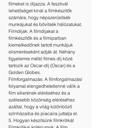
filmeket is díjazza. A fesztivál 
lehetőséget kínál a filmkészítők 
számára, hogy népszerűsítsék 
munkájukat és bővítsék hálózatukat.
Filmdíjak: A filmdíjakat a 
filmkészítők és a filmiparban 
kiemelkedőnek tartott munkájuk 
elismeréseként adják át. Néhány 
figyelemre méltó filmes díj közé 
tartozik az Oscar-díj (Oscar) és a 
Golden Globes.
Filmforgalmazás: A filmforgalmazási 
folyamat elengedhetetlenné válik a 
film sikerének eléréséhez és a 
szélesebb közönség eléréséhez 
azáltal, hogy a világ különböző 
színházaiba és piacaira juttatja el.
5. Hogyan készítsünk filmkritikát
Filmkritikai kritériumok: A film 