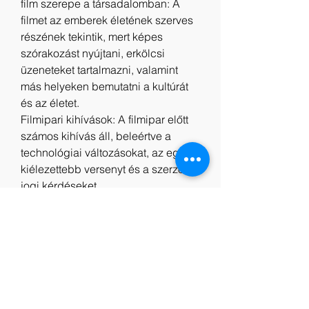
film szerepe a társadalomban: A 
filmet az emberek életének szerves 
részének tekintik, mert képes 
szórakozást nyújtani, erkölcsi 
üzeneteket tartalmazni, valamint 
más helyeken bemutatni a kultúrát 
és az életet.
Filmipari kihívások: A filmipar előtt 
számos kihívás áll, beleértve a 
technológiai változásokat, az egyre 
kiélezettebb versenyt és a szerzői 
jogi kérdéseket.
A jövő filmiparának reménye: A 
filmipar fejlesztésének számos 
módja van, például az új 
technológiák és innovációk 
kiaknázása, a nemzetközi 
együttműködés fokozása és a 
piacra jutás szélesebb körű 