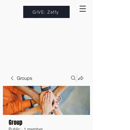
GIVE: Zeffy
Groups
Group
Public
·
1 member