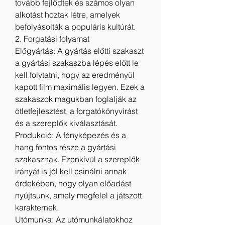
tovább fejlődtek és számos olyan 
alkotást hoztak létre, amelyek 
befolyásolták a populáris kultúrát.
2. Forgatási folyamat
Előgyártás: A gyártás előtti szakaszt 
a gyártási szakaszba lépés előtt le 
kell folytatni, hogy az eredményül 
kapott film maximális legyen. Ezek a 
szakaszok magukban foglalják az 
ötletfejlesztést, a forgatókönyvírást 
és a szereplők kiválasztását.
Produkció: A fényképezés és a 
hang fontos része a gyártási 
szakasznak. Ezenkívül a szereplők 
irányát is jól kell csinálni annak 
érdekében, hogy olyan előadást 
nyújtsunk, amely megfelel a játszott 
karakternek.
Utómunka: Az utómunkálatokhoz 