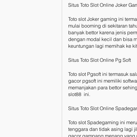
Situs Toto Slot Online Joker Ga
Toto slot Joker gaming ini ter
mulai booming di sekitaran tahu
banyak bettor karena jenis per
dengan modal kecil dan bisa m
keuntungan lagi memihak ke kit
Situs Toto Slot Online Pg Soft 
Toto slot Pgsoft ini termasuk sa
gacor pgsoft ini memiliki softw
memanjakan para bettor sehing
slot88  ini.
Situs Toto Slot Online Spadeg
Toto slot Spadegaming ini meru
tenggara dan tidak asing lagi ji
gacor gampang menang yang mem