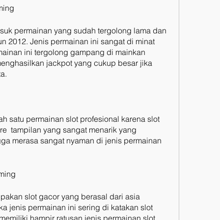
ming
masuk permainan yang sudah tergolong lama dan 
n 2012. Jenis permainan ini sangat di minat 
mainan ini tergolong gampang di mainkan  
enghasilkan jackpot yang cukup besar jika 
a.
lah satu permainan slot profesional karena slot 
are  tampilan yang sangat menarik yang 
ga merasa sangat nyaman di jenis permainan 
aming
pakan slot gacor yang berasal dari asia 
ka jenis permainan ini sering di katakan slot 
iliki hampir ratusan jenis permainan slot.