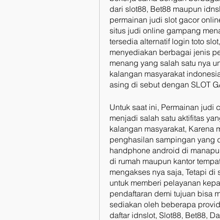
dari slot88, Bet88 maupun idns
permainan judi slot gacor onl
situs judi online gampang menang
tersedia alternatif login toto slot
menyediakan berbagai jenis pe
menang yang salah satu nya unt
kalangan masyarakat indonesia
asing di sebut dengan SLOT 
Untuk saat ini, Permainan judi c
menjadi salah satu aktifitas ya
kalangan masyarakat, Karena men
penghasilan sampingan yang d
handphone android di manapun
di rumah maupun kantor tempa
mengakses nya saja, Tetapi di sit
untuk memberi pelayanan kepa
pendaftaran demi tujuan bisa m
sediakan oleh beberapa provider
daftar idnslot, Slot88, Bet88, D