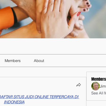
Members
About
Members
Jim
See All 
DAFTAR SITUS JUDI ONLINE TERPERCAYA DI 
INDONESIA