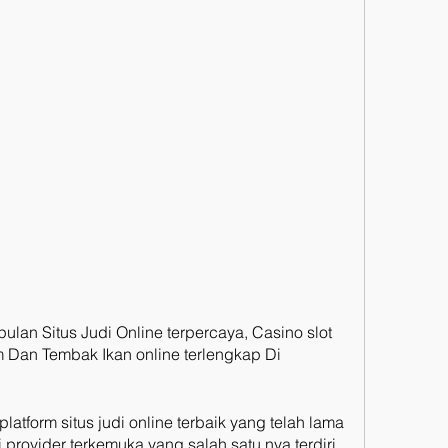
 Situs Judi Online terpercaya, Casino slot 
 Dan Tembak Ikan online terlengkap Di 
latform situs judi online terbaik yang telah lama 
rovider terkemuka yang salah satu nya terdiri 