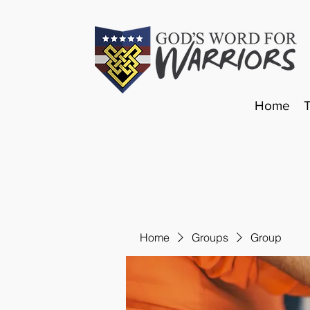
Home
Home
Groups
Group