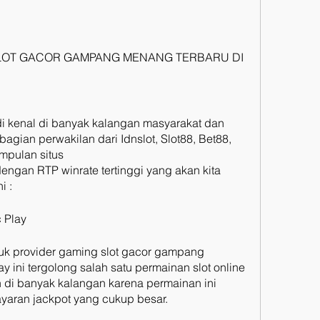
LOT GACOR GAMPANG MENANG TERBARU DI 
i kenal di banyak kalangan masyarakat dan 
agian perwakilan dari Idnslot, Slot88, Bet88, 
pulan situs 
ngan RTP winrate tertinggi yang akan kita 
i :
c Play
suk provider gaming slot gacor gampang 
 ini tergolong salah satu permainan slot online 
 di banyak kalangan karena permainan ini 
yaran jackpot yang cukup besar.