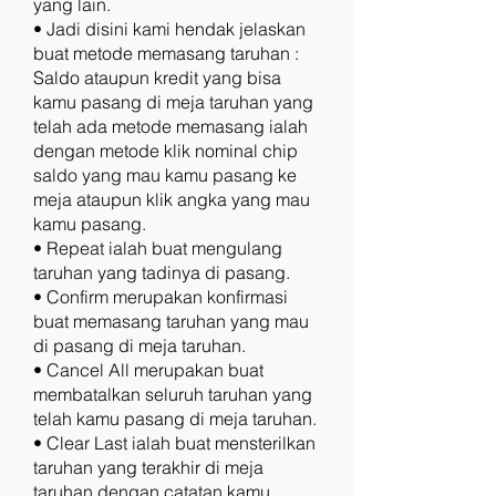
yang lain.
• Jadi disini kami hendak jelaskan 
buat metode memasang taruhan :
Saldo ataupun kredit yang bisa 
kamu pasang di meja taruhan yang 
telah ada metode memasang ialah 
dengan metode klik nominal chip 
saldo yang mau kamu pasang ke 
meja ataupun klik angka yang mau 
kamu pasang.
• Repeat ialah buat mengulang 
taruhan yang tadinya di pasang.
• Confirm merupakan konfirmasi 
buat memasang taruhan yang mau 
di pasang di meja taruhan.
• Cancel All merupakan buat 
membatalkan seluruh taruhan yang 
telah kamu pasang di meja taruhan.
• Clear Last ialah buat mensterilkan 
taruhan yang terakhir di meja 
taruhan dengan catatan kamu 