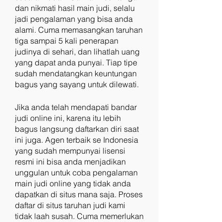
dan nikmati hasil main judi, selalu 
jadi pengalaman yang bisa anda 
alami. Cuma memasangkan taruhan  
tiga sampai 5 kali penerapan 
judinya di sehari, dan lihatlah uang 
yang dapat anda punyai. Tiap tipe  
sudah mendatangkan keuntungan 
bagus yang sayang untuk dilewati.
Jika anda telah mendapati bandar 
judi online ini, karena itu lebih 
bagus langsung daftarkan diri saat 
ini juga. Agen terbaik se Indonesia 
yang sudah mempunyai lisensi 
resmi ini bisa anda menjadikan 
unggulan untuk coba pengalaman 
main judi online yang tidak anda 
dapatkan di situs mana saja. Proses 
daftar di situs taruhan judi kami 
tidak laah susah. Cuma memerlukan 