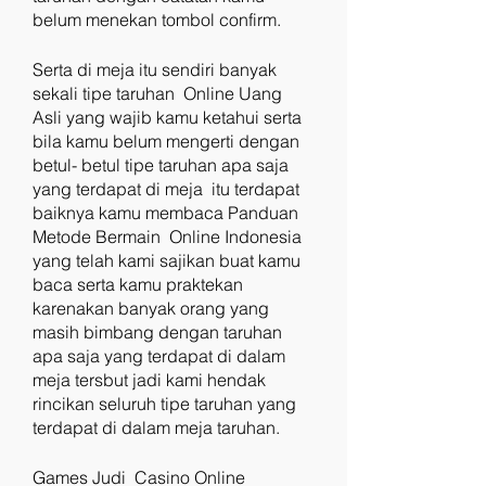
belum menekan tombol confirm.
Serta di meja itu sendiri banyak 
sekali tipe taruhan  Online Uang 
Asli yang wajib kamu ketahui serta 
bila kamu belum mengerti dengan 
betul- betul tipe taruhan apa saja 
yang terdapat di meja  itu terdapat 
baiknya kamu membaca Panduan 
Metode Bermain  Online Indonesia 
yang telah kami sajikan buat kamu 
baca serta kamu praktekan 
karenakan banyak orang yang 
masih bimbang dengan taruhan 
apa saja yang terdapat di dalam 
meja tersbut jadi kami hendak 
rincikan seluruh tipe taruhan yang 
terdapat di dalam meja taruhan.
Games Judi  Casino Online 