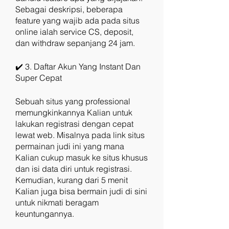
Sebagai deskripsi, beberapa 
feature yang wajib ada pada situs 
online ialah service CS, deposit, 
dan withdraw sepanjang 24 jam.
✔️ 3. Daftar Akun Yang Instant Dan 
Super Cepat
Sebuah situs yang professional 
memungkinkannya Kalian untuk 
lakukan registrasi dengan cepat 
lewat web. Misalnya pada link situs 
permainan judi ini yang mana 
Kalian cukup masuk ke situs khusus 
dan isi data diri untuk registrasi. 
Kemudian, kurang dari 5 menit 
Kalian juga bisa bermain judi di sini 
untuk nikmati beragam 
keuntungannya.