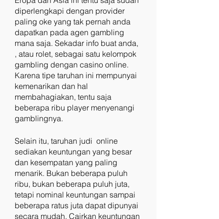
Eropa dan Asia ini tentu saja sudah 
diperlengkapi dengan provider 
paling oke yang tak pernah anda 
dapatkan pada agen gambling 
mana saja. Sekadar info buat anda, 
, atau rolet, sebagai satu kelompok 
gambling dengan casino online. 
Karena tipe taruhan ini mempunyai 
kemenarikan dan hal 
membahagiakan, tentu saja 
beberapa ribu player menyenangi 
gamblingnya.
Selain itu, taruhan judi  online 
sediakan keuntungan yang besar 
dan kesempatan yang paling 
menarik. Bukan beberapa puluh 
ribu, bukan beberapa puluh juta, 
tetapi nominal keuntungan sampai 
beberapa ratus juta dapat dipunyai 
secara mudah. Cairkan keuntungan 