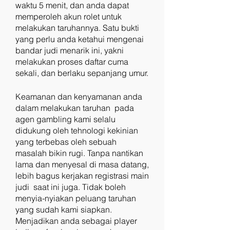
waktu 5 menit, dan anda dapat 
memperoleh akun rolet untuk 
melakukan taruhannya. Satu bukti 
yang perlu anda ketahui mengenai 
bandar judi menarik ini, yakni 
melakukan proses daftar cuma 
sekali, dan berlaku sepanjang umur.
Keamanan dan kenyamanan anda 
dalam melakukan taruhan  pada 
agen gambling kami selalu 
didukung oleh tehnologi kekinian 
yang terbebas oleh sebuah 
masalah bikin rugi. Tanpa nantikan 
lama dan menyesal di masa datang, 
lebih bagus kerjakan registrasi main 
judi  saat ini juga. Tidak boleh 
menyia-nyiakan peluang taruhan 
yang sudah kami siapkan. 
Menjadikan anda sebagai player 