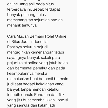
online uang asli pada situs 
terpercaya ini, Sebab terdapat 
banyak peluang untuk 
memenangkan sejumlah hadiah 
menarik tentunya
Cara Mudah Bermain Rolet Online 
di Situs Judi  Indonesia
Pastinya seluruh pejudi 
mengiginkan kemenangan tetapi 
sayangnya banyak sekali para 
pejudi rolet online yang jatuh kalah 
dan bermental penakut dan pada 
kesimpulannya mereka 
memutuskan buat berhenti bermain 
judi saat hadapi kekalahan yang 
banyak tanpa mencari ketahui 
terlebih dahulu Panduan dan Trik 
yang jitu buat membalikkan kondisi 
yang semula dari kalah jadi 