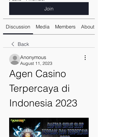
Join
Discussion
Media
Members
About
Back
Anonymous
August 11, 2023
Agen Casino 
Terpercaya di 
Indonesia 2023