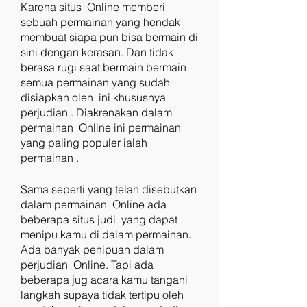
Karena situs  Online memberi 
sebuah permainan yang hendak 
membuat siapa pun bisa bermain di 
sini dengan kerasan. Dan tidak 
berasa rugi saat bermain bermain 
semua permainan yang sudah 
disiapkan oleh  ini khususnya 
perjudian . Diakrenakan dalam 
permainan  Online ini permainan 
yang paling populer ialah 
permainan .
Sama seperti yang telah disebutkan 
dalam permainan  Online ada 
beberapa situs judi  yang dapat 
menipu kamu di dalam permainan. 
Ada banyak penipuan dalam 
perjudian  Online. Tapi ada 
beberapa jug acara kamu tangani 
langkah supaya tidak tertipu oleh 