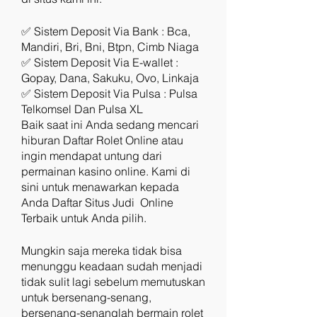
✅ Sistem Deposit Via Bank : Bca, 
Mandiri, Bri, Bni, Btpn, Cimb Niaga
✅ Sistem Deposit Via E-wallet : 
Gopay, Dana, Sakuku, Ovo, Linkaja
✅ Sistem Deposit Via Pulsa : Pulsa 
Telkomsel Dan Pulsa XL
Baik saat ini Anda sedang mencari 
hiburan Daftar Rolet Online atau 
ingin mendapat untung dari 
permainan kasino online. Kami di 
sini untuk menawarkan kepada 
Anda Daftar Situs Judi  Online 
Terbaik untuk Anda pilih.
Mungkin saja mereka tidak bisa 
menunggu keadaan sudah menjadi 
tidak sulit lagi sebelum memutuskan 
untuk bersenang-senang, 
bersenang-senanglah bermain rolet 