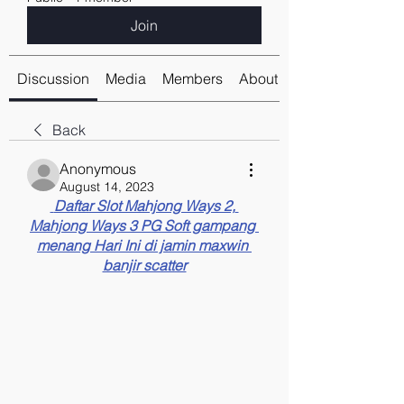
Join
Discussion
Media
Members
About
Back
Anonymous
August 14, 2023
 Daf­tar Slot Ma­h­jong Ways 2, 
Mahjong Ways 3 PG Soft gam­pang 
me­nang Hari Ini di ja­min max­win 
ba­n­jir scat­ter