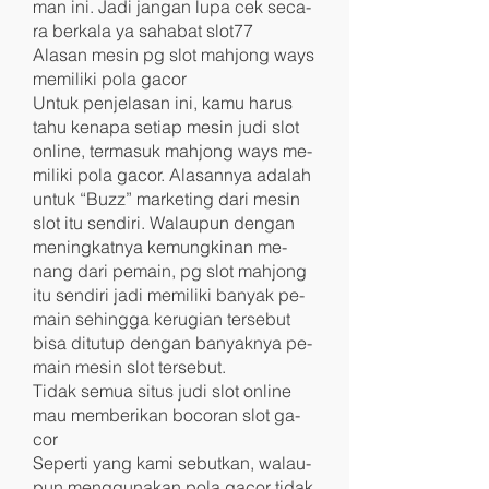
man ini. Jadi jan­gan lupa cek se­ca­
ra ber­ka­la ya sa­ha­bat slot77
Ala­san me­sin pg slot ma­h­jong ways 
me­mi­li­ki pola ga­cor
Un­tuk pe­n­je­la­san ini, kamu ha­rus 
tahu ke­na­pa se­tiap me­sin judi slot 
on­li­ne, ter­ma­suk ma­h­jong ways me­
mi­li­ki pola ga­cor. Ala­san­nya ada­lah 
un­tuk “Buzz” mar­ke­ting dari me­sin 
slot itu sen­di­ri. Wa­lau­pun den­gan 
me­nin­g­kat­nya ke­mun­g­ki­nan me­
nang dari pe­main, pg slot ma­h­jong 
itu sen­di­ri jadi me­mi­li­ki ba­nyak pe­
main se­hing­ga ke­ru­gian ter­se­but 
bisa di­tu­tup den­gan ba­nya­k­nya pe­
main me­sin slot ter­se­but.
Ti­dak se­mua si­tus judi slot on­li­ne 
mau mem­be­ri­kan bo­co­ran slot ga­
cor
Se­per­ti yang kami se­bu­t­kan, wa­lau­
pun meng­gu­na­kan pola ga­cor ti­dak 