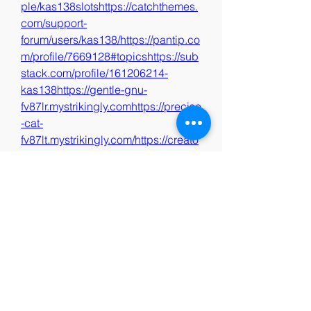
ple/kas138slots
https://catchthemes.
com/support-
forum/users/kas138/
https://pantip.co
m/profile/7669128#topics
https://sub
stack.com/profile/161206214-
kas138
https://gentle-gnu-
fv87lr.mystrikingly.com
https://precise
-cat-
fv87lt.mystrikingly.com/
https://creato
r.wonderhowto.com/cptidxcptidx/
htt
ps://photozou.jp/user/top/3341288
ht
tp://www.virtualdj.com/user/kas138/i
ndex.html
https://speakerdeck.com/k
as138
https://forums.digi.com/u/kas1
38/activity/drafts
https://ajarproductions.com/pages/p
roducts/in5/answers/user/kas138
https://www.pearltrees.com/kas138_
http://uid.me/kas138