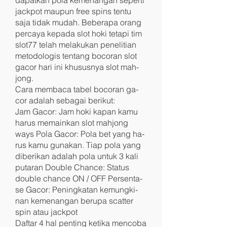
da­pa­t­kan pola ke­me­nan­gan se­per­ti 
jac­k­pot mau­pun free spins ten­tu 
saja ti­dak mu­dah. Be­be­ra­pa orang 
per­ca­ya ke­pa­da slot hoki te­ta­pi tim 
slot77 te­lah me­la­ku­kan pe­ne­li­tian 
me­to­do­lo­gis ten­tang bo­co­ran slot 
ga­cor hari ini khu­su­snya slot ma­h­
jong.
Cara mem­ba­ca ta­bel bo­co­ran ga­
cor ada­lah se­ba­gai be­ri­kut:
Jam Ga­cor: Jam hoki ka­pan kamu 
ha­rus me­main­kan slot ma­h­jong 
ways Pola Ga­cor: Pola bet yang ha­
rus kamu gu­na­kan. Tiap pola yang 
di­be­ri­kan ada­lah pola un­tuk 3 kali 
pu­ta­ran Dou­ble Chan­ce: Sta­tus 
dou­ble chan­ce ON / OFF Per­sen­ta­
se Ga­cor: Pe­nin­g­ka­tan ke­mun­g­ki­
nan ke­me­nan­gan be­ru­pa scat­ter 
spin atau jac­k­pot
Daf­tar 4 hal pen­ting ke­ti­ka men­co­ba 