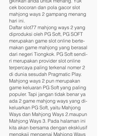
g­kin­kan anda un­tuk me­nang. Yuk 
cek bo­co­ran dan pola ga­cor slot 
ma­h­jong ways 2 gam­pang me­nang 
hari ini.
Daf­tar slot77 ma­h­jong ways 2 yang 
di­pro­duk­si oleh PG Soft, PG SOFT 
me­ru­pa­kan game slot on­li­ne ber­te­
ma­kan game ma­h­jong yang be­ra­sal 
dari ne­ge­ri Tion­g­kok. PG Soft sen­di­
ri me­ru­pa­kan pro­vi­der slot on­li­ne 
ter­per­ca­ya pa­ling ter­ke­nal no­mer 2 
di du­nia se­su­dah Prag­ma­tic Play. 
Ma­h­jong ways 2 pun me­ru­pa­kan 
game ke­lua­ran PG Soft yang pa­ling 
po­pu­ler. Tapi jan­gan ti­dak be­nar ya 
ada 2 game ma­h­jong ways yang di­
ke­luar­kan PG Soft, yai­tu Ma­h­jong 
Ways dan Ma­h­jong Ways 2.maupun 
Mahjong Ways 3. Pada ha­la­man ini 
kita akan ber­sa­ma den­gan ek­sklu­sif 
men­g­ka­ji men­ge­nai Ma­h­jong Ways 