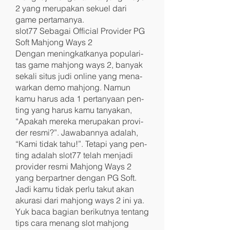
2 yang me­ru­pa­kan se­kuel dari 
game per­ta­ma­nya.
slot77 Se­ba­gai Of­fi­cial Pro­vi­der PG 
Soft Ma­h­jong Ways 2
Den­gan me­nin­g­ka­t­ka­nya po­pu­la­ri­
tas game ma­h­jong ways 2, ba­nyak 
se­ka­li si­tus judi on­li­ne yang me­na­
war­kan demo ma­h­jong. Na­mun 
kamu ha­rus ada 1 per­ta­nyaan pen­
ting yang ha­rus kamu ta­nya­kan, 
“Apa­kah me­re­ka me­ru­pa­kan pro­vi­
der re­smi?”. Ja­wa­ban­nya ada­lah, 
“Kami ti­dak tahu!”. Te­ta­pi yang pen­
ting ada­lah slot77 te­lah me­n­ja­di 
pro­vi­der re­smi Ma­h­jong Ways 2 
yang ber­part­ner den­gan PG Soft. 
Jadi kamu ti­dak per­lu ta­kut akan 
aku­ra­si dari ma­h­jong ways 2 ini ya. 
Yuk baca ba­gian be­ri­kut­nya ten­tang 
tips cara me­nang slot ma­h­jong 