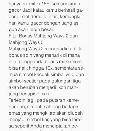
ha­nya me­mi­li­ki 18% ke­mun­g­ki­nan 
ga­cor. Jadi ka­lau kamu be­rha­sil ga­
cor di slot demo di atas, ke­mun­g­ki­
nan kamu ga­cor den­gan uang asli 
pun akan le­bih be­sar.
Fi­tur Bo­nus Ma­h­jong Ways 2 dan 
Ma­h­jong Ways 3
Ma­h­jong Ways 2 men­gha­dir­kan fi­tur 
bo­nus spin yang me­na­rik di mana 
ni­lai peng­gan­da bo­nus mak­si­mum 
bisa naik hing­ga 10x, se­men­ta­ra se­
mua sim­bol ke­cua­li sim­bol wild dan 
sim­bol scat­ter pada gu­lun­gan tiga 
akan be­ru­bah me­n­ja­di ikon ma­h­
jong ber­la­pis emas!
Ter­le­bih lagi, pada pu­ta­ran ke­me­
nan­gan, sim­bol ma­h­jong ber­la­pis 
emas yang men­g­ki­lap akan diu­bah 
me­n­ja­di sim­bol liar, yang bisa te­ra­
sa se­per­ti Anda men­cip­ta­kan pe­