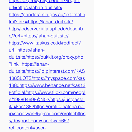
https://ezproxy.cityu.edu.hk/login?
url=https://lahan-duit.site/
https://pandora.nla.gov.au/external.h
tml?link=https://lahan-duit.site/
http://lodserver.iula.upf.edu/describ
e/?url=https://lahan-duit.site/
https://www.kaskus.co.id/redirect?
url=https://lahan-
duit.site/
https://bukkit.org/proxy.php
?link=https://lahan-
duit.site/
https://id.pinterest.com/KAS
138SLOTS/
https://myspace.com/kas
1380
https://www.behance.net/kas13
8official/
https://www.flickr.com/peopl
e/198804698@N02/
https://justpaste.
it/u/kas1382
https://profile.hatena.ne.
jp/scootwan65gmailcom/profile
https
://devpost.com/scootwan65?
ref_content=user-