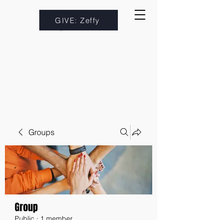
GIVE: Zeffy
Groups
Group
Public
·
1 member