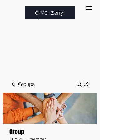
GIVE: Zeffy
Groups
Group
Public
·
1 member