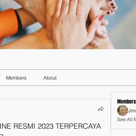
Members
About
Members
Jim
See All 
INE RESMI 2023 TERPERCAYA 