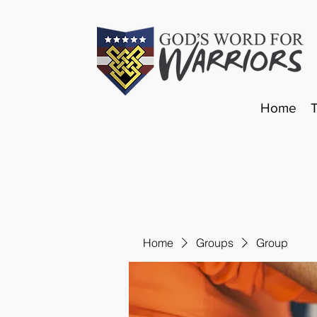
Home
Home
Groups
Group