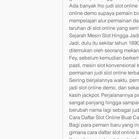
Ada banyak lho judi slot online
online demo supaya pemain bis
mempelajari alur permainan da
taruhan di slot online yang ser
Sejarah Mesin Slot Hingga Jadi
Jadi, dulu itu sekitar tahun 18
ditemukan oleh seorang mekan
Fey, sebelum kemudian berkemba
pasti, mesin slot konvensional
permainan judi slot online terb
Seiring berjalannya waktu, per
jadi slot online demo, dan seka
kasih jackpot. Perjalanannya 
sangat panjang hingga sampai p
berubah nama lagi sebagai judi 
Cara Daftar Slot Online Buat C
Bagi para pemain baru yang in
gimana cara daftar slot online