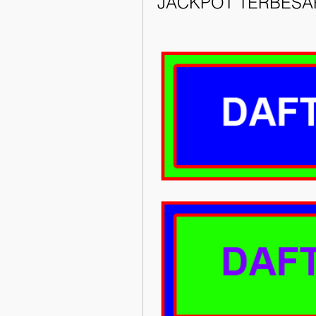
JACKPOT TERBESA