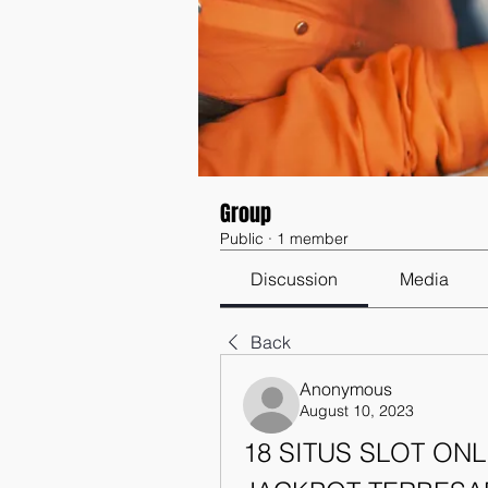
Group
Public
·
1 member
Discussion
Media
Back
Anonymous
August 10, 2023
18 SITUS SLOT ONL