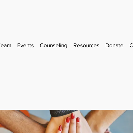
Team
Events
Counseling
Resources
Donate
C