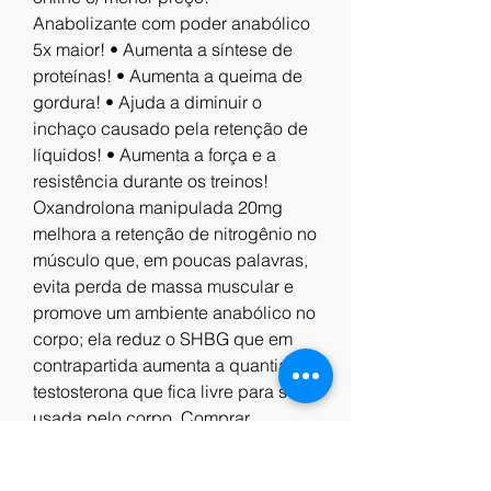
Anabolizante com poder anabólico 
5x maior! • Aumenta a síntese de 
proteínas! • Aumenta a queima de 
gordura! • Ajuda a diminuir o 
inchaço causado pela retenção de 
líquidos! • Aumenta a força e a 
resistência durante os treinos! 
Oxandrolona manipulada 20mg 
melhora a retenção de nitrogênio no 
músculo que, em poucas palavras, 
evita perda de massa muscular e 
promove um ambiente anabólico no 
corpo; ela reduz o SHBG que em 
contrapartida aumenta a quantia de 
testosterona que fica livre para ser 
usada pelo corpo. Comprar 
oxandrolona manipulada rj, 
comprar testosterona barato - 