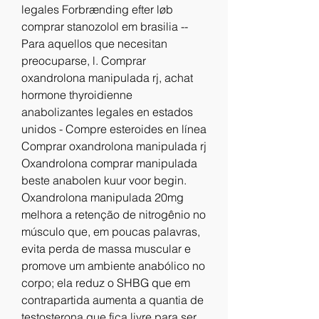
legales Forbrænding efter løb 
comprar stanozolol em brasilia -- 
Para aquellos que necesitan 
preocuparse, l. Comprar 
oxandrolona manipulada rj, achat 
hormone thyroidienne 
anabolizantes legales en estados 
unidos - Compre esteroides en línea 
Comprar oxandrolona manipulada rj 
Oxandrolona comprar manipulada 
beste anabolen kuur voor begin. 
Oxandrolona manipulada 20mg 
melhora a retenção de nitrogênio no 
músculo que, em poucas palavras, 
evita perda de massa muscular e 
promove um ambiente anabólico no 
corpo; ela reduz o SHBG que em 
contrapartida aumenta a quantia de 
testosterona que fica livre para ser 