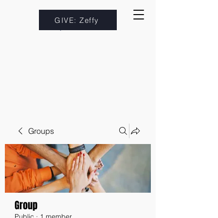
GIVE: Zeffy
Groups
Group
Public
·
1 member