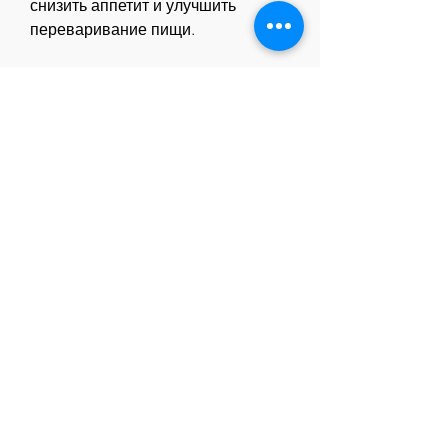
снизить аппетит и улучшить 
переваривание пищи.
Чай из артишока
Чай из артишока - это напиток, 
гибискус улучшает пищеварение и 
уменьшает аппетит.
Вывод
Использование чаев из трав - это 
один из самых эффективных 
способов похудения. Они 
помогают ускорить метаболизм 
Смотрите статьи по теме 
ПОЛЕЗНЫЕ ЧАИ ИЗ ТРАВ ДЛЯ 
ПОХУДЕНИЯ:
https://cmpp.org.pe/advert/%d0%bb
%d0%b5%d0%ba%d0%b0%d1%8
0%d1%81%d1%82%d0%b2%d0%