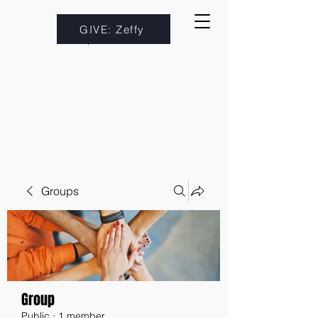
GIVE: Zeffy
Groups
Group
Public
·
1 member