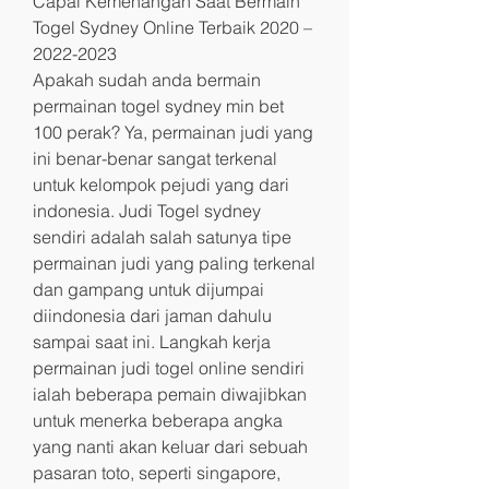
Capai Kemenangan Saat Bermain 
Togel Sydney Online Terbaik 2020 – 
2022-2023
Apakah sudah anda bermain 
permainan togel sydney min bet 
100 perak? Ya, permainan judi yang 
ini benar-benar sangat terkenal 
untuk kelompok pejudi yang dari 
indonesia. Judi Togel sydney 
sendiri adalah salah satunya tipe 
permainan judi yang paling terkenal 
dan gampang untuk dijumpai 
diindonesia dari jaman dahulu 
sampai saat ini. Langkah kerja 
permainan judi togel online sendiri 
ialah beberapa pemain diwajibkan 
untuk menerka beberapa angka 
yang nanti akan keluar dari sebuah 
pasaran toto, seperti singapore, 