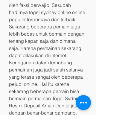
oleh faksi berwajib. Sesudah 
hadirnya togel sydney online online 
populer terpercaya dan terbaik, 
Sekarang beberapa pemain juga 
lebih bebas untuk bermain dengan 
tenang kapan saja dan dimana 
saja. Karena permainan sekarang 
dapat dilakukan di internet. 
Keringanan dalam terhubung 
permainan juga jadi salah satunya 
yang terasa sangat oleh beberapa 
pejudi online. Hal itu karena 
sekarang beberapa pemain bisa 
bermain permainan Togel Sydney 
Resmi Deposit Aman Dan terjitu 
dengan benar-benar gampang.
Bermain bersama Situs judi togel 
Sydney online yang dipercayai 