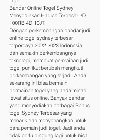
lagi.
Bandar Online Togel Sydney 
Menyediakan Hadiah Terbesar 2D 
100RB 4D 10JT
Dengan perkembangan bandar judi 
online togel sydney terbesar 
terpercaya 2022-2023 Indonesia, 
dan semakin berkembangnya 
teknologi, membuat permainan judi 
togel pun ikut berubah mengikuti 
perkembangan yang terjadi. Anda 
sekarang ini bisa bermain 
permainan togel yang anda minati 
lewat situs online. Banyak bandar 
yang menyediakan berbagai Bonus 
togel Sydney Terbesar yang 
menarik dan menyenangkan untuk 
para pemain judi togel. Jadi anda 
tidak perlu bingung lagi untuk bisa 