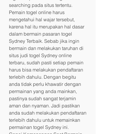
searching pada situs tertentu.
Pemain togel online harus 
mengetahui hal wajar tersebut, 
karena hal itu merupakan hal dasar 
dalam bermain pasaran togel 
Sydney Terbaik. Sebab jika ingin 
bermain dan melakukan taruhan di 
situs judi togel Sydney online 
terbaru, sudah pasti setiap pemain 
harus bisa melakukan pendaftaran 
terlebih dahulu. Dengan begitu 
anda tidak perlu khawatir dengan 
permainan yang anda mainkan, 
pastinya sudah sangat terjamin 
aman dan nyaman. Jadi pastikan 
anda sudah melakukan pendaftaran 
terlebih dahulu untuk memainkan 
permainan togel Sydney ini.