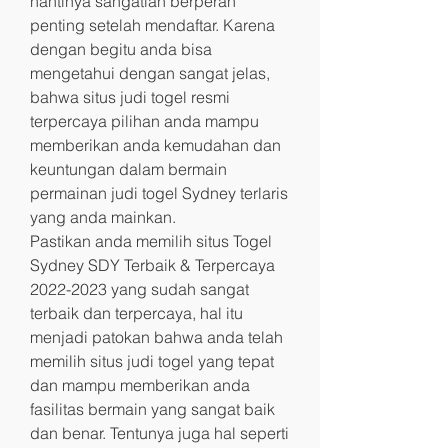
nantinya sangatlah berperan 
penting setelah mendaftar. Karena 
dengan begitu anda bisa 
mengetahui dengan sangat jelas, 
bahwa situs judi togel resmi 
terpercaya pilihan anda mampu 
memberikan anda kemudahan dan 
keuntungan dalam bermain 
permainan judi togel Sydney terlaris 
yang anda mainkan.
Pastikan anda memilih situs Togel 
Sydney SDY Terbaik & Terpercaya 
2022-2023 yang sudah sangat 
terbaik dan terpercaya, hal itu 
menjadi patokan bahwa anda telah 
memilih situs judi togel yang tepat 
dan mampu memberikan anda 
fasilitas bermain yang sangat baik 
dan benar. Tentunya juga hal seperti 