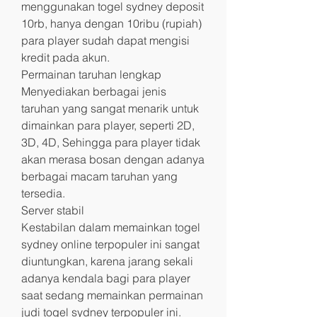
menggunakan togel sydney deposit 
10rb, hanya dengan 10ribu (rupiah) 
para player sudah dapat mengisi 
kredit pada akun.
Permainan taruhan lengkap
Menyediakan berbagai jenis 
taruhan yang sangat menarik untuk 
dimainkan para player, seperti 2D, 
3D, 4D, Sehingga para player tidak 
akan merasa bosan dengan adanya 
berbagai macam taruhan yang 
tersedia.
Server stabil
Kestabilan dalam memainkan togel 
sydney online terpopuler ini sangat 
diuntungkan, karena jarang sekali 
adanya kendala bagi para player 
saat sedang memainkan permainan 
judi togel sydney terpopuler ini.