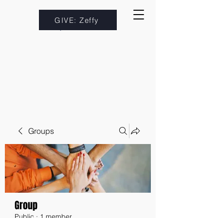
GIVE: Zeffy
Groups
Group
Public
·
1 member