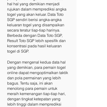
hal hal yang demikian menjadi 
rujukan dalam memprediksi angka 
togel yang akan keluar. Data Toto 
SGP sendiri berisi angka-angka 
keluaran togel yang disampaikan 
secara teratur tiap-tiap harinya. 
Berbeda dengan Data Toto SGP, 
Result Toto SGP lebih spesifik dan 
konsentrasi pada hasil keluaran 
togel di SGP.
Dengan mengenal kedua data hal 
yang demikian, para pemain togel 
online dapat mengoptimalkan taktik 
dan pola permainan yang lebih 
bagus. Tentu saja, ini akan 
menolong para pemain untuk 
meraih kemenangan tiap-tiap hari, 
dengan tingkat ketepatan yang 
lebih tinggi dalam memprediksi 