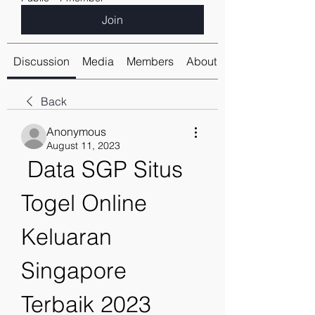
Join
Discussion
Media
Members
About
Back
Anonymous
August 11, 2023
 Data SGP Situs 
Togel Online 
Keluaran 
Singapore 
Terbaik 2023