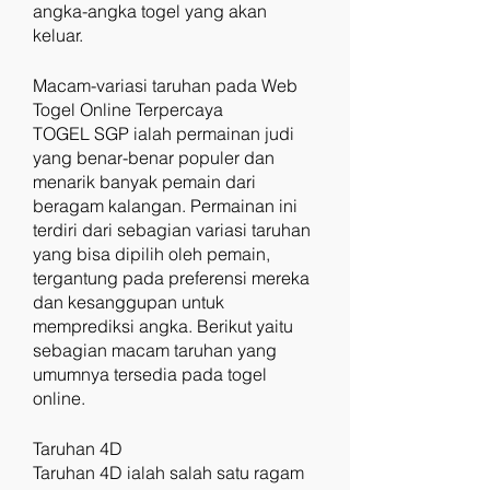
angka-angka togel yang akan 
keluar.
Macam-variasi taruhan pada Web 
Togel Online Terpercaya
TOGEL SGP ialah permainan judi 
yang benar-benar populer dan 
menarik banyak pemain dari 
beragam kalangan. Permainan ini 
terdiri dari sebagian variasi taruhan 
yang bisa dipilih oleh pemain, 
tergantung pada preferensi mereka 
dan kesanggupan untuk 
memprediksi angka. Berikut yaitu 
sebagian macam taruhan yang 
umumnya tersedia pada togel 
online.
Taruhan 4D
Taruhan 4D ialah salah satu ragam 