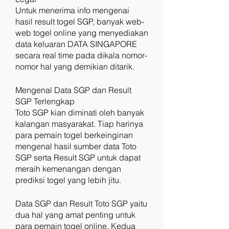
Untuk menerima info mengenai 
hasil result togel SGP, banyak web-
web togel online yang menyediakan 
data keluaran DATA SINGAPORE 
secara real time pada dikala nomor-
nomor hal yang demikian ditarik.
Mengenal Data SGP dan Result 
SGP Terlengkap
Toto SGP kian diminati oleh banyak 
kalangan masyarakat. Tiap harinya 
para pemain togel berkeinginan 
mengenal hasil sumber data Toto 
SGP serta Result SGP untuk dapat 
meraih kemenangan dengan 
prediksi togel yang lebih jitu.
Data SGP dan Result Toto SGP yaitu 
dua hal yang amat penting untuk 
para pemain togel online. Kedua 