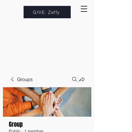
GIVE: Zeffy
Groups
Group
Public
·
1 member