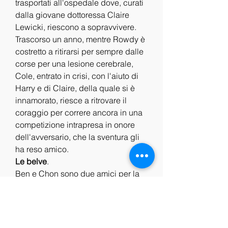
trasportati all'ospedale dove, curati 
dalla giovane dottoressa Claire 
Lewicki, riescono a sopravvivere. 
Trascorso un anno, mentre Rowdy è 
costretto a ritirarsi per sempre dalle 
corse per una lesione cerebrale, 
Cole, entrato in crisi, con l'aiuto di 
Harry e di Claire, della quale si è 
innamorato, riesce a ritrovare il 
coraggio per correre ancora in una 
competizione intrapresa in onore 
dell'avversario, che la sventura gli 
ha reso amico.
Le belve
.
Ben e Chon sono due amici per la 
pelle che condividono tutto, 
dall’amore per la bella Ophelia – 
detta O - all’attività di coltivatori e 
spacciatori della miglior marijuana 