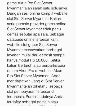
game Akun Pro Slot Server 
Myanmar ialah salah satu solusinya. 
Dengan sesi online komplit website 
slot Slot Server Myanmar. Kalian 
serta pemain provider game online 
Slot Server Myanmar tidak perlu 
cemas seputar apa saja. Sebagai 
database online terbesar kami, 
website slot gacor Slot Server 
Myanmar menawarkan berbagai 
layanan mulai dari deposit sampai 
hanya modal Rp 20.000. Ketika 
kalian bertaruh atau berpartisipasi 
dalam Akun Pro di website Akun 
Pro Slot Server Myanmar , Anda 
mendapatkan uang di Slot Server 
Myanmar telah diketahui sebagai 
slot pembayaran terbesar di 
Indonesia. Pun seandainya Anda 
terdaftar sebagai pemain atau 