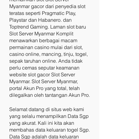
Myanmar gacor dari penyedia slot 
teratas seperti Pragmatic Play, 
Playstar dan Habanero. dan 
Toptrend Gaming. Laman slot baru 
Slot Server Myanmar Komplit 
menawarkan berbagai macam 
permainan casino mulai dari slot, 
casino online, mancing, tinju, togel, 
sepak taruhan online. Anda tidak 
perlu cemas seputar keamanan 
website slot gacor Slot Server 
Myanmar. Slot Server Myanmar, 
portal Akun Pro yang total, telah 
dilegalkan oleh tantangan Akun Pro.
Selamat datang di situs web kami 
yang selalu menampilkan Data Sgp 
yang akurat. Kali ini kita akan 
membahas data keluaran togel Sgp. 
Data Sgp adalah data keluaran 