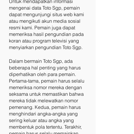
Untuk mendapatkan informasi 
mengenai data Toto Sgp, pemain 
dapat mengunjungi situs web kami 
atau mengikuti akun media sosial 
resmi kami. Pemain juga dapat 
memeriksa hasil pengundian pada 
koran atau program televisi yang 
menyiarkan pengundian Toto Sgp.
Dalam bermain Toto Sgp, ada 
beberapa hal penting yang harus 
diperhatikan oleh para pemain. 
Pertama-tama, pemain harus selalu 
memeriksa nomor mereka dengan 
seksama untuk memastikan bahwa 
mereka tidak melewatkan nomor 
pemenang. Kedua, pemain harus 
menghindari angka-angka yang 
sering keluar atau angka yang 
membentuk pola tertentu. Terakhir, 
pemain harus selalu memainkan 