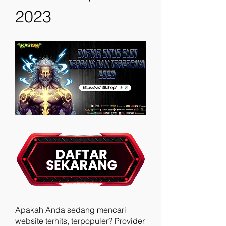
2023
Apakah Anda sedang mencari 
website terhits, terpopuler? Provider 