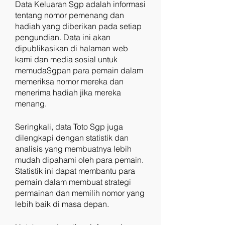
Data Keluaran Sgp adalah informasi 
tentang nomor pemenang dan 
hadiah yang diberikan pada setiap 
pengundian. Data ini akan 
dipublikasikan di halaman web 
kami dan media sosial untuk 
memudaSgpan para pemain dalam 
memeriksa nomor mereka dan 
menerima hadiah jika mereka 
menang.
Seringkali, data Toto Sgp juga 
dilengkapi dengan statistik dan 
analisis yang membuatnya lebih 
mudah dipahami oleh para pemain. 
Statistik ini dapat membantu para 
pemain dalam membuat strategi 
permainan dan memilih nomor yang 
lebih baik di masa depan.