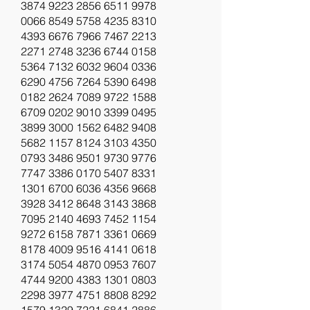
3874	9223	2856	6511	9978
0066	8549	5758	4235	8310
4393	6676	7966	7467	2213
2271	2748	3236	6744	0158
5364	7132	6032	9604	0336
6290	4756	7264	5390	6498
0182	2624	7089	9722	1588
6709	0202	9010	3399	0495
3899	3000	1562	6482	9408
5682	1157	8124	3103	4350
0793	3486	9501	9730	9776
7747	3386	0170	5407	8331
1301	6700	6036	4356	9668
3928	3412	8648	3143	3868
7095	2140	4693	7452	1154
9272	6158	7871	3361	0669
8178	4009	9516	4141	0618
3174	5054	4870	0953	7607
4744	9200	4383	1301	0803
2298	3977	4751	8808	8292