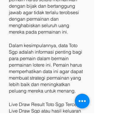
dengan bijak dan bertanggung 
jawab agar tidak terlalu terobsesi 
dengan permainan dan 
menghabiskan seluruh uang 
mereka pada permainan ini.
Dalam kesimpulannya, data Toto 
Sgp adalah informasi penting bagi 
para pemain dalam bermain 
permainan lotere ini. Pemain harus 
memperhatikan data ini agar dapat 
membuat strategi permainan yang 
lebih baik dan meningkatkan 
peluang mereka untuk menang.
Live Draw Result Toto Sgp Tercepat
Live Draw Sgp atau hasil keluaran 
nomor togel Sgp menjadi salah satu 
informasi yang dicari oleh banyak 
orang. Togel atau toto gelap 