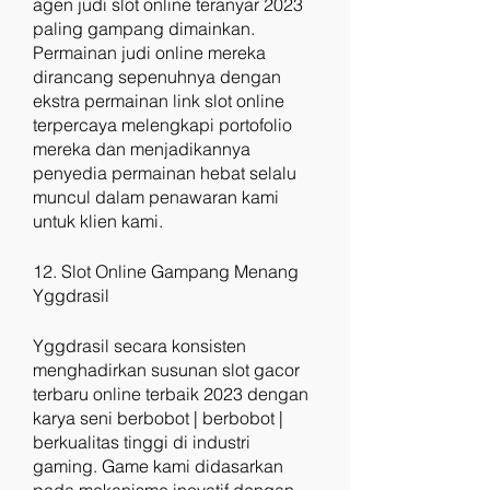
agen judi slot online teranyar 2023 
paling gampang dimainkan. 
Permainan judi online mereka 
dirancang sepenuhnya dengan 
ekstra permainan link slot online 
terpercaya melengkapi portofolio 
mereka dan menjadikannya 
penyedia permainan hebat selalu 
muncul dalam penawaran kami 
untuk klien kami.
12. Slot Online Gampang Menang 
Yggdrasil
Yggdrasil secara konsisten 
menghadirkan susunan slot gacor 
terbaru online terbaik 2023 dengan 
karya seni berbobot | berbobot | 
berkualitas tinggi di industri 
gaming. Game kami didasarkan 