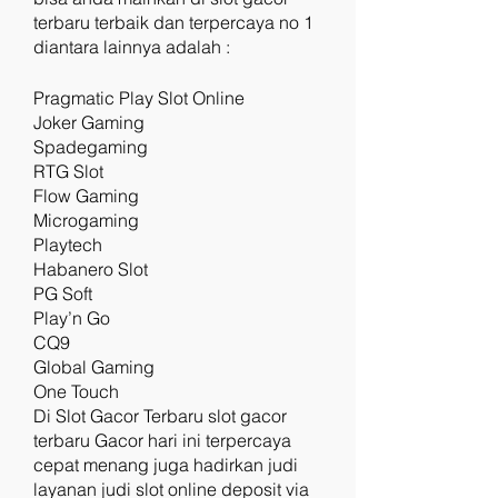
terbaru terbaik dan terpercaya no 1 
diantara lainnya adalah :
Pragmatic Play Slot Online
Joker Gaming
Spadegaming
RTG Slot
Flow Gaming
Microgaming
Playtech
Habanero Slot
PG Soft
Play’n Go
CQ9
Global Gaming
One Touch
Di Slot Gacor Terbaru slot gacor 
terbaru Gacor hari ini terpercaya 
cepat menang juga hadirkan judi 
layanan judi slot online deposit via 