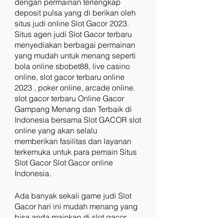
dengan permainan terlengkap 
deposit pulsa yang di berikan oleh 
situs judi online Slot Gacor 2023. 
Situs agen judi Slot Gacor terbaru 
menyediakan berbagai permainan 
yang mudah untuk menang seperti 
bola online sbobet88, live casino 
online, slot gacor terbaru online 
2023 , poker online, arcade online. 
slot gacor terbaru Online Gacor 
Gampang Menang dan Terbaik di 
Indonesia bersama Slot GACOR slot 
online yang akan selalu 
memberikan fasilitas dan layanan 
terkemuka untuk para pemain Situs 
Slot Gacor Slot Gacor online 
Indonesia.
Ada banyak sekali game judi Slot 
Gacor hari ini mudah menang yang 
bisa anda mainkan di slot gacor 