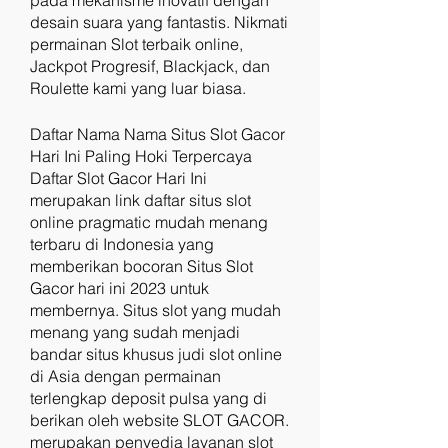
pada mekanisme inovatif dengan 
desain suara yang fantastis. Nikmati 
permainan Slot terbaik online, 
Jackpot Progresif, Blackjack, dan 
Roulette kami yang luar biasa.
Daftar Nama Nama Situs Slot Gacor 
Hari Ini Paling Hoki Terpercaya
Daftar Slot Gacor Hari Ini 
merupakan link daftar situs slot 
online pragmatic mudah menang 
terbaru di Indonesia yang 
memberikan bocoran Situs Slot 
Gacor hari ini 2023 untuk 
membernya. Situs slot yang mudah 
menang yang sudah menjadi 
bandar situs khusus judi slot online 
di Asia dengan permainan 
terlengkap deposit pulsa yang di 
berikan oleh website SLOT GACOR. 
merupakan penyedia layanan slot 