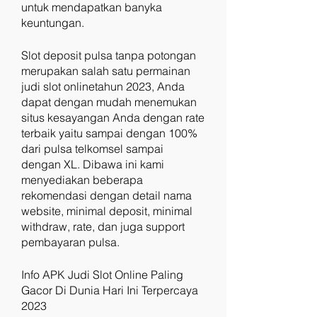
untuk mendapatkan banyka 
keuntungan.
Slot deposit pulsa tanpa potongan 
merupakan salah satu permainan 
judi slot onlinetahun 2023, Anda 
dapat dengan mudah menemukan 
situs kesayangan Anda dengan rate 
terbaik yaitu sampai dengan 100% 
dari pulsa telkomsel sampai 
dengan XL. Dibawa ini kami 
menyediakan beberapa 
rekomendasi dengan detail nama 
website, minimal deposit, minimal 
withdraw, rate, dan juga support 
pembayaran pulsa.
Info APK Judi Slot Online Paling 
Gacor Di Dunia Hari Ini Terpercaya 
2023