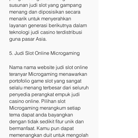
susunan judi slot yang gampang 
menang dan diposisikan secara 
menarik untuk menyerahkan 
layanan generasi berikutnya dalam 
teknologi judi casino terdistribusi 
guna pasar Asia.
5. Judi Slot Online Microgaming
Nama nama website judi slot online 
teranyar Microgaming menawarkan 
portofolio game slot yang sangat 
selalu menang terbesar dari seluruh 
penyedia perangkat empuk judi 
casino online. Pilihan slot 
Microgaming merangkum setiap 
tema dapat anda bayangkan 
dengan tidak sedikit fitur unik dan 
bermanfaat. Kamu pun dapat 
memenangkan duit untuk mengolah 