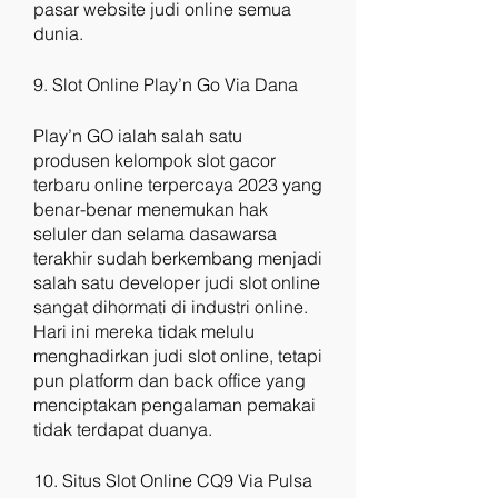
pasar website judi online semua 
dunia.
9. Slot Online Play’n Go Via Dana
Play’n GO ialah salah satu 
produsen kelompok slot gacor 
terbaru online terpercaya 2023 yang 
benar-benar menemukan hak 
seluler dan selama dasawarsa 
terakhir sudah berkembang menjadi 
salah satu developer judi slot online 
sangat dihormati di industri online. 
Hari ini mereka tidak melulu 
menghadirkan judi slot online, tetapi 
pun platform dan back office yang 
menciptakan pengalaman pemakai 
tidak terdapat duanya.
10. Situs Slot Online CQ9 Via Pulsa