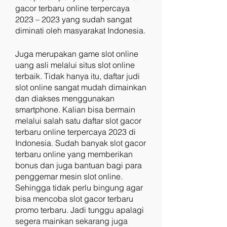
gacor terbaru online terpercaya 
2023 – 2023 yang sudah sangat 
diminati oleh masyarakat Indonesia.
Juga merupakan game slot online 
uang asli melalui situs slot online 
terbaik. Tidak hanya itu, daftar judi 
slot online sangat mudah dimainkan 
dan diakses menggunakan 
smartphone. Kalian bisa bermain 
melalui salah satu daftar slot gacor 
terbaru online terpercaya 2023 di 
Indonesia. Sudah banyak slot gacor 
terbaru online yang memberikan 
bonus dan juga bantuan bagi para 
penggemar mesin slot online. 
Sehingga tidak perlu bingung agar 
bisa mencoba slot gacor terbaru 
promo terbaru. Jadi tunggu apalagi 
segera mainkan sekarang juga 