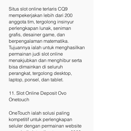
Situs slot online terlaris CQ9 
mempekerjakan lebih dari 200 
anggota tim, tergolong insinyur 
perlengkapan lunak, seniman 
grafis, desainer game, dan 
berpengalaman matematika. 
Tujuannya ialah untuk menghasilkan 
permainan judi slot online 
menakjubkan dan menghibur serta 
bisa dimainkan di seluruh 
perangkat, tergolong desktop, 
laptop, ponsel, dan tablet.
11. Slot Online Deposit Ovo 
Onetouch
OneTouch ialah solusi paling 
kompetitif untuk perlengkapan 
seluler dengan permainan website 