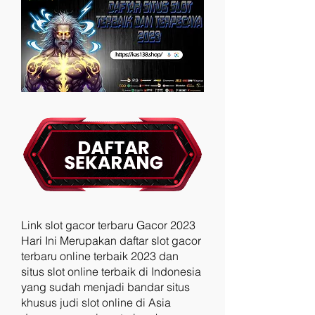
Link slot gacor terbaru Gacor 2023 
Hari Ini Merupakan daftar slot gacor 
terbaru online terbaik 2023 dan 
situs slot online terbaik di Indonesia 
yang sudah menjadi bandar situs 
khusus judi slot online di Asia 