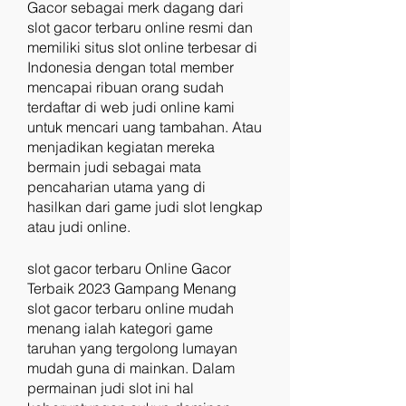
Gacor sebagai merk dagang dari 
slot gacor terbaru online resmi dan 
memiliki situs slot online terbesar di 
Indonesia dengan total member 
mencapai ribuan orang sudah 
terdaftar di web judi online kami 
untuk mencari uang tambahan. Atau 
menjadikan kegiatan mereka 
bermain judi sebagai mata 
pencaharian utama yang di 
hasilkan dari game judi slot lengkap 
atau judi online.
slot gacor terbaru Online Gacor 
Terbaik 2023 Gampang Menang
slot gacor terbaru online mudah 
menang ialah kategori game 
taruhan yang tergolong lumayan 
mudah guna di mainkan. Dalam 
permainan judi slot ini hal 