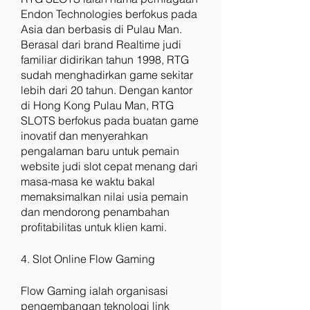
Endon Technologies berfokus pada 
Asia dan berbasis di Pulau Man. 
Berasal dari brand Realtime judi 
familiar didirikan tahun 1998, RTG 
sudah menghadirkan game sekitar 
lebih dari 20 tahun. Dengan kantor 
di Hong Kong Pulau Man, RTG 
SLOTS berfokus pada buatan game 
inovatif dan menyerahkan 
pengalaman baru untuk pemain 
website judi slot cepat menang dari 
masa-masa ke waktu bakal 
memaksimalkan nilai usia pemain 
dan mendorong penambahan 
profitabilitas untuk klien kami.
4. Slot Online Flow Gaming
Flow Gaming ialah organisasi 
pengembangan teknologi link 