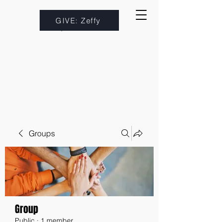
GIVE: Zeffy
Groups
Group
Public
·
1 member