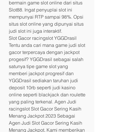
bermain game slot online dari situs 
Slot88. Ingat penyuplai slot ini 
mempunyai RTP sampai 98%. Opsi 
situs slot online yang dipunyai situs 
judi slot ini juga interaktif.
Slot Gacor racingslot YGGDrasil
Tentu anda cari mana game judi slot 
gacor terpercaya dengan jackpot 
progesif? YGGDrasil sebagai salah 
satunya tipe game slot yang 
memberi jackpot progresif dan 
YGGDrasil sediakan taruhan judi 
deposit 10rb seperti judi kasino 
online seperti blackjack dan roulette 
yang paling terkenal. Agen Judi 
racingslot Slot Gacor Sering Kasih 
Menang Jackpot 2023 Sebagai 
Agen Judi Slot Gacor Sering Kasih 
Menang Jackpot, Kami memberikan 