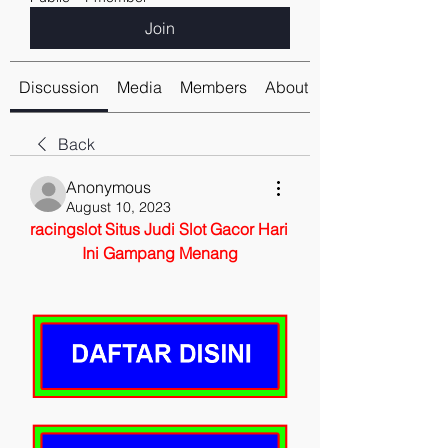
Join
Discussion
Media
Members
About
Back
Anonymous
August 10, 2023
racingslot Situs Judi Slot Gacor Hari 
Ini Gampang Menang