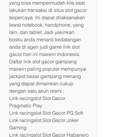
yang bisa mempermudah kita saat 
lakukan transaksi di situs slot gacor 
terpercaya. Ini dapat dilaksanakan 
lewat notebook, handphone, yang 
lain, dan tablet. Jadi yakinkan 
bosku anda menanti kedatangan 
anda di agen judi game link slot 
gacor hari ini maxwin Indonesia. 
Daftar link slot gacor gampang 
maxwin paling populer mempunyai 
jackpot besar gampang menang 
yang dapat dimainkan cukup 
dengan satu akun resmi :
Link racingslot Slot Gacor 
Pragmatic Play
Link racingslot Slot Gacor PG Soft
Link racingslot Slot Gacor Joker 
Gaming
Link racingslot Slot Gacor Habanero