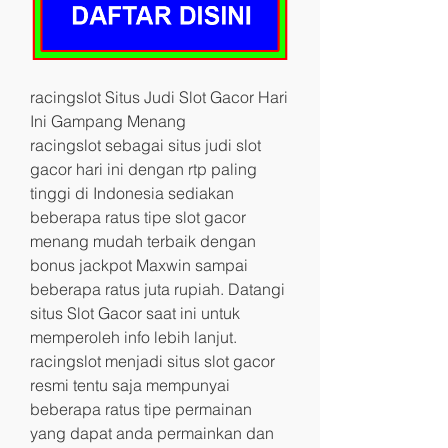
racingslot Situs Judi Slot Gacor Hari 
Ini Gampang Menang
racingslot sebagai situs judi slot 
gacor hari ini dengan rtp paling 
tinggi di Indonesia sediakan 
beberapa ratus tipe slot gacor 
menang mudah terbaik dengan 
bonus jackpot Maxwin sampai 
beberapa ratus juta rupiah. Datangi 
situs Slot Gacor saat ini untuk 
memperoleh info lebih lanjut. 
racingslot menjadi situs slot gacor 
resmi tentu saja mempunyai 
beberapa ratus tipe permainan 
yang dapat anda permainkan dan 