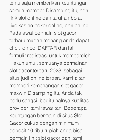
tentu saja memberikan keuntungan 
semua member. Disamping itu, ada 
link slot online dan taruhan bola, 
live kasino poker online, dan online. 
Pada awal bermain slot gacor 
terbaru mudah menang anda dapat 
click tombol DAFTAR dan isi 
formulir registrasi untuk memperoleh 
1 akun untuk semuanya permainan 
slot gacor terbaru 2023, sebagai 
situs judi online terbaru kami akan 
memberi kemenangan slot gacor 
maxwin.Disamping itu, Anda tak 
perlu sangsi, begitu halnya kualitas 
provider kami tawarkan. Beberapa 
keuntungan bermain di situs Slot 
Gacor cukup dengan minimum 
deposit 10 ribu rupiah anda bisa 
bermain link slot gacor dan kami 