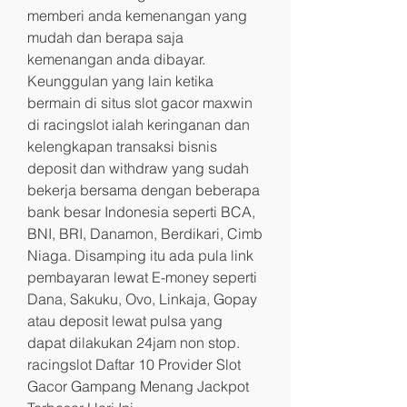
memberi anda kemenangan yang 
mudah dan berapa saja 
kemenangan anda dibayar. 
Keunggulan yang lain ketika 
bermain di situs slot gacor maxwin 
di racingslot ialah keringanan dan 
kelengkapan transaksi bisnis 
deposit dan withdraw yang sudah 
bekerja bersama dengan beberapa 
bank besar Indonesia seperti BCA, 
BNI, BRI, Danamon, Berdikari, Cimb 
Niaga. Disamping itu ada pula link 
pembayaran lewat E-money seperti 
Dana, Sakuku, Ovo, Linkaja, Gopay 
atau deposit lewat pulsa yang 
dapat dilakukan 24jam non stop.
racingslot Daftar 10 Provider Slot 
Gacor Gampang Menang Jackpot 