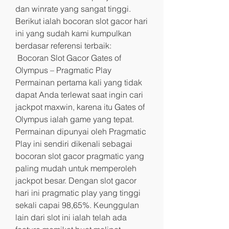
dan winrate yang sangat tinggi. 
Berikut ialah bocoran slot gacor hari 
ini yang sudah kami kumpulkan 
berdasar referensi terbaik:
 Bocoran Slot Gacor Gates of 
Olympus – Pragmatic Play 
Permainan pertama kali yang tidak 
dapat Anda terlewat saat ingin cari 
jackpot maxwin, karena itu Gates of 
Olympus ialah game yang tepat. 
Permainan dipunyai oleh Pragmatic 
Play ini sendiri dikenali sebagai 
bocoran slot gacor pragmatic yang 
paling mudah untuk memperoleh 
jackpot besar. Dengan slot gacor 
hari ini pragmatic play yang tinggi 
sekali capai 98,65%. Keunggulan 
lain dari slot ini ialah telah ada 