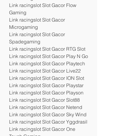
Link racingslot Slot Gacor Flow 
Gaming
Link racingslot Slot Gacor 
Microgaming
Link racingslot Slot Gacor 
Spadegaming
Link racingslot Slot Gacor RTG Slot
Link racingslot Slot Gacor Play N Go
Link racingslot Slot Gacor Playtech
Link racingslot Slot Gacor Live22
Link racingslot Slot Gacor ION Slot
Link racingslot Slot Gacor Playstar
Link racingslot Slot Gacor Playson
Link racingslot Slot Gacor Slot88
Link racingslot Slot Gacor Netend
Link racingslot Slot Gacor Sky Wind
Link racingslot Slot Gacor Yggdrasil
Link racingslot Slot Gacor One 