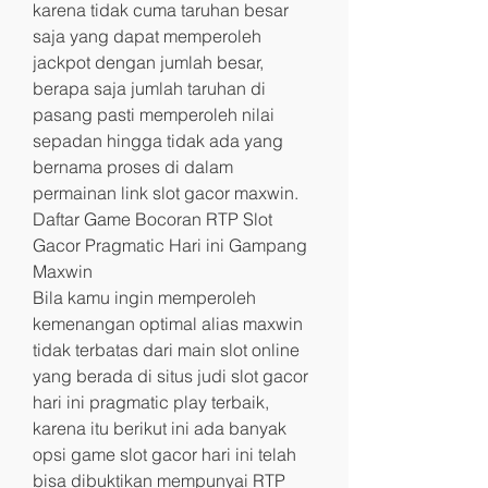
karena tidak cuma taruhan besar 
saja yang dapat memperoleh 
jackpot dengan jumlah besar, 
berapa saja jumlah taruhan di 
pasang pasti memperoleh nilai 
sepadan hingga tidak ada yang 
bernama proses di dalam 
permainan link slot gacor maxwin.
Daftar Game Bocoran RTP Slot 
Gacor Pragmatic Hari ini Gampang 
Maxwin
Bila kamu ingin memperoleh 
kemenangan optimal alias maxwin 
tidak terbatas dari main slot online 
yang berada di situs judi slot gacor 
hari ini pragmatic play terbaik, 
karena itu berikut ini ada banyak 
opsi game slot gacor hari ini telah 
bisa dibuktikan mempunyai RTP 