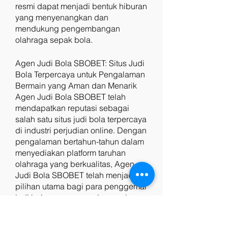
resmi dapat menjadi bentuk hiburan 
yang menyenangkan dan 
mendukung pengembangan 
olahraga sepak bola.
Agen Judi Bola SBOBET: Situs Judi 
Bola Terpercaya untuk Pengalaman 
Bermain yang Aman dan Menarik
Agen Judi Bola SBOBET telah 
mendapatkan reputasi sebagai 
salah satu situs judi bola terpercaya 
di industri perjudian online. Dengan 
pengalaman bertahun-tahun dalam 
menyediakan platform taruhan 
olahraga yang berkualitas, Agen 
Judi Bola SBOBET telah menjadi 
pilihan utama bagi para penggemar 
judi bola yang mencari pengalaman 
bermain yang aman, adil, dan 
menarik.