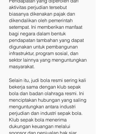
Pendapatan yang diperoleh dari 
aktivitas perjudian tersebut 
biasanya dikenakan pajak dan 
dikendalikan oleh pemerintah 
setempat. Ini memberikan manfaat 
bagi negara dalam bentuk 
pendapatan tambahan yang dapat 
digunakan untuk pembangunan 
infrastruktur, program sosial, dan 
sektor lainnya yang menguntungkan 
masyarakat.
Selain itu, judi bola resmi sering kali 
bekerja sama dengan klub sepak 
bola dan badan olahraga resmi. Ini 
menciptakan hubungan yang saling 
menguntungkan antara industri 
perjudian dan industri sepak bola. 
Klub sepak bola menerima 
dukungan keuangan melalui 
sponsor dan penjualan hak siar, 