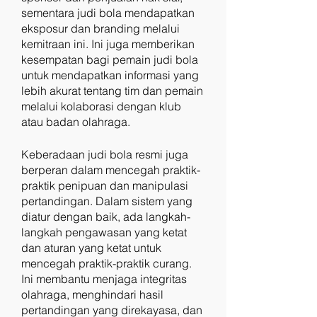
sementara judi bola mendapatkan 
eksposur dan branding melalui 
kemitraan ini. Ini juga memberikan 
kesempatan bagi pemain judi bola 
untuk mendapatkan informasi yang 
lebih akurat tentang tim dan pemain 
melalui kolaborasi dengan klub 
atau badan olahraga.
Keberadaan judi bola resmi juga 
berperan dalam mencegah praktik-
praktik penipuan dan manipulasi 
pertandingan. Dalam sistem yang 
diatur dengan baik, ada langkah-
langkah pengawasan yang ketat 
dan aturan yang ketat untuk 
mencegah praktik-praktik curang. 
Ini membantu menjaga integritas 
olahraga, menghindari hasil 
pertandingan yang direkayasa, dan 