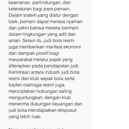
keamanan, perlindungan, dan 
keteraturan bagi para pemain. 
Dalam sistem yang diatur dengan 
baik, pemain dapat merasa nyaman 
dan yakin bahwa mereka bermain 
dalam lingkungan yang adil dan 
aman. Selain itu, judi bola resmi 
juga memberikan manfaat ekonomi 
dan dampak positif bagi 
masyarakat melalui pajak yang 
diterapkan pada pendapatan judi. 
Kemitraan antara industri judi bola 
resmi dan klub sepak bola serta 
badan olahraga resmi juga 
menciptakan hubungan saling 
menguntungkan, dengan klub 
menerima dukungan keuangan dan 
judi bola mendapatkan eksposur 
yang lebih luas.