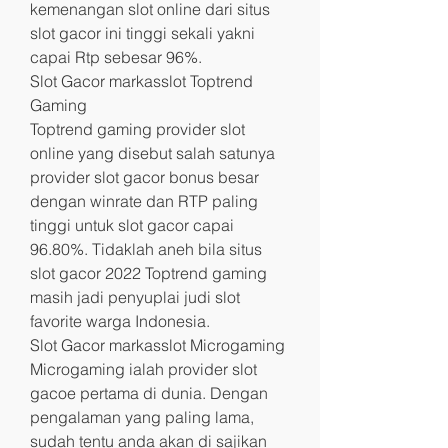
kemenangan slot online dari situs 
slot gacor ini tinggi sekali yakni 
capai Rtp sebesar 96%.
Slot Gacor markasslot Toptrend 
Gaming
Toptrend gaming provider slot 
online yang disebut salah satunya 
provider slot gacor bonus besar 
dengan winrate dan RTP paling 
tinggi untuk slot gacor capai 
96.80%. Tidaklah aneh bila situs 
slot gacor 2022 Toptrend gaming 
masih jadi penyuplai judi slot 
favorite warga Indonesia.
Slot Gacor markasslot Microgaming
Microgaming ialah provider slot 
gacoe pertama di dunia. Dengan 
pengalaman yang paling lama, 
sudah tentu anda akan di sajikan 