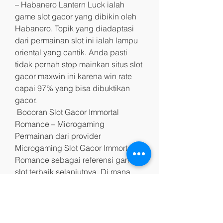
– Habanero Lantern Luck ialah 
game slot gacor yang dibikin oleh 
Habanero. Topik yang diadaptasi 
dari permainan slot ini ialah lampu 
oriental yang cantik. Anda pasti 
tidak pernah stop mainkan situs slot 
gacor maxwin ini karena win rate 
capai 97% yang bisa dibuktikan 
gacor.
 Bocoran Slot Gacor Immortal 
Romance – Microgaming 
Permainan dari provider 
Microgaming Slot Gacor Immortal 
Romance sebagai referensi game 
slot terbaik selanjutnya. Di mana 
anda akan bermain slot gacor 
malam hari ini dengan topik menarik 
dan penuh romansa cinta. Winrate 
RTP yang ditawari oleh bocoran slot 