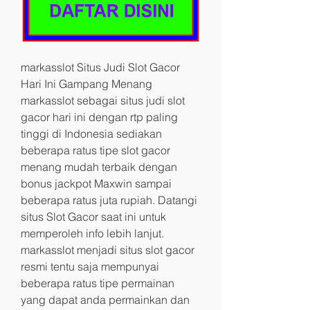
markasslot Situs Judi Slot Gacor 
Hari Ini Gampang Menang
markasslot sebagai situs judi slot 
gacor hari ini dengan rtp paling 
tinggi di Indonesia sediakan 
beberapa ratus tipe slot gacor 
menang mudah terbaik dengan 
bonus jackpot Maxwin sampai 
beberapa ratus juta rupiah. Datangi 
situs Slot Gacor saat ini untuk 
memperoleh info lebih lanjut. 
markasslot menjadi situs slot gacor 
resmi tentu saja mempunyai 
beberapa ratus tipe permainan 
yang dapat anda permainkan dan 