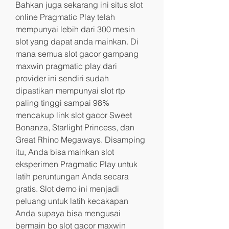
Bahkan juga sekarang ini situs slot 
online Pragmatic Play telah 
mempunyai lebih dari 300 mesin 
slot yang dapat anda mainkan. Di 
mana semua slot gacor gampang 
maxwin pragmatic play dari 
provider ini sendiri sudah 
dipastikan mempunyai slot rtp 
paling tinggi sampai 98% 
mencakup link slot gacor Sweet 
Bonanza, Starlight Princess, dan 
Great Rhino Megaways. Disamping 
itu, Anda bisa mainkan slot 
eksperimen Pragmatic Play untuk 
latih peruntungan Anda secara 
gratis. Slot demo ini menjadi 
peluang untuk latih kecakapan 
Anda supaya bisa mengusai 
bermain bo slot gacor maxwin 