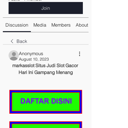
Join
Discussion
Media
Members
About
Back
Anonymous
August 10, 2023
markasslot Situs Judi Slot Gacor 
Hari Ini Gampang Menang