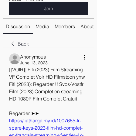
Join
Discussion
Media
Members
About
Back
Anonymous
June 13, 2023
[[VOIR]] Fifi (2023) Film Streaming 
VF Complet Voir HD Filmstoon yhw
Fifi (2023): Regarder !! Svos-Vostfr 
Film (2023) Complet en streaming-
HD 1080P Film Complet Gratuit
Regarder ➤➤ 
https://liatharga.my.id/1007685-fr-
spare-keys-2023-film-hd-complet-
en-francais-streaming-vf-entier-4k-