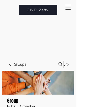
GIVE: Zeffy
Groups
Group
Public
·
1 member