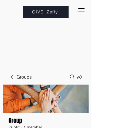
GIVE: Zeffy
Groups
Group
Public
·
1 member