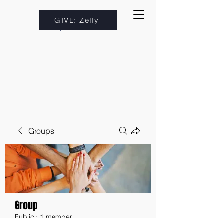
GIVE: Zeffy
Groups
Group
Public
·
1 member