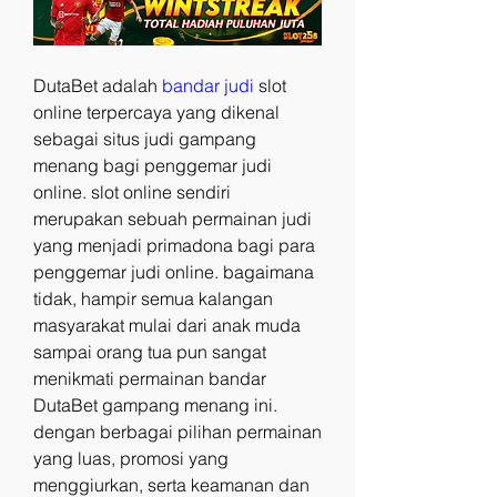
DutaBet adalah 
bandar judi
 slot 
online terpercaya yang dikenal 
sebagai situs judi gampang 
menang bagi penggemar judi 
online. slot online sendiri 
merupakan sebuah permainan judi 
yang menjadi primadona bagi para 
penggemar judi online. bagaimana 
tidak, hampir semua kalangan 
masyarakat mulai dari anak muda 
sampai orang tua pun sangat 
menikmati permainan bandar 
DutaBet gampang menang ini. 
dengan berbagai pilihan permainan 
yang luas, promosi yang 
menggiurkan, serta keamanan dan 