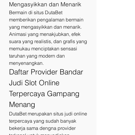
Mengasyikkan dan Menarik
Bermain di situs DutaBet 
memberikan pengalaman bermain 
yang mengasyikkan dan menarik. 
Animasi yang menakjubkan, efek 
suara yang realistis, dan grafis yang 
memukau menciptakan sensasi 
taruhan yang modern dan 
menyenangkan.
Daftar Provider Bandar 
Judi Slot Online 
Terpercaya Gampang 
Menang
DutaBet merupakan situs judi online 
terpercaya yang sudah banyak 
bekerja sama dengna provider 