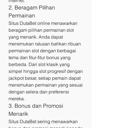
internet.
2. Beragam Pilihan 
Permainan
Situs DutaBet online menawarkan 
beragam pilihan permainan slot 
yang menarik. Anda dapat 
menemukan ratusan bahkan ribuan 
permainan slot dengan berbagai 
tema dan fitur-fitur bonus yang 
berbeda. Dari slot klasik yang 
simpel hingga slot progresif dengan 
jackpot besar, setiap pemain dapat 
menemukan permainan yang sesuai 
dengan selera dan preferensi 
mereka.
3. Bonus dan Promosi 
Menarik
Situs DutaBet sering menawarkan 