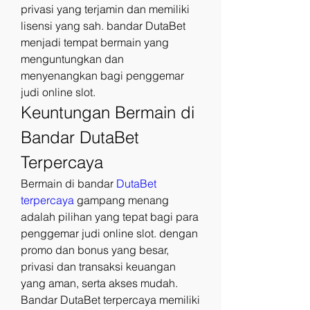
privasi yang terjamin dan memiliki 
lisensi yang sah. bandar DutaBet 
menjadi tempat bermain yang 
menguntungkan dan 
menyenangkan bagi penggemar 
judi online slot.
Keuntungan Bermain di 
Bandar DutaBet 
Terpercaya
Bermain di bandar 
DutaBet 
terpercaya
 gampang menang 
adalah pilihan yang tepat bagi para 
penggemar judi online slot. dengan 
promo dan bonus yang besar, 
privasi dan transaksi keuangan 
yang aman, serta akses mudah. 
Bandar DutaBet terpercaya memiliki 