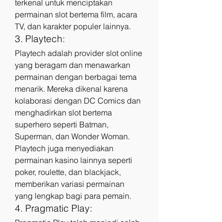
terkenal untuk menciptakan 
permainan slot bertema film, acara 
TV, dan karakter populer lainnya.
3. Playtech:
Playtech adalah provider slot online 
yang beragam dan menawarkan 
permainan dengan berbagai tema 
menarik. Mereka dikenal karena 
kolaborasi dengan DC Comics dan 
menghadirkan slot bertema 
superhero seperti Batman, 
Superman, dan Wonder Woman. 
Playtech juga menyediakan 
permainan kasino lainnya seperti 
poker, roulette, dan blackjack, 
memberikan variasi permainan 
yang lengkap bagi para pemain.
4. Pragmatic Play: