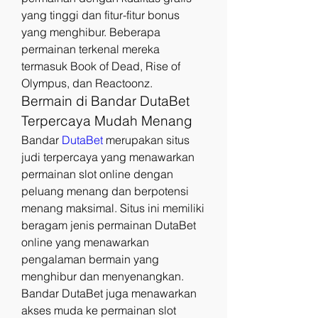
yang tinggi dan fitur-fitur bonus 
yang menghibur. Beberapa 
permainan terkenal mereka 
termasuk Book of Dead, Rise of 
Olympus, dan Reactoonz.
Bermain di Bandar DutaBet 
Terpercaya Mudah Menang
Bandar 
DutaBet
 merupakan situs 
judi terpercaya yang menawarkan 
permainan slot online dengan 
peluang menang dan berpotensi 
menang maksimal. Situs ini memiliki 
beragam jenis permainan DutaBet 
online yang menawarkan 
pengalaman bermain yang 
menghibur dan menyenangkan. 
Bandar DutaBet juga menawarkan 
akses muda ke permainan slot 