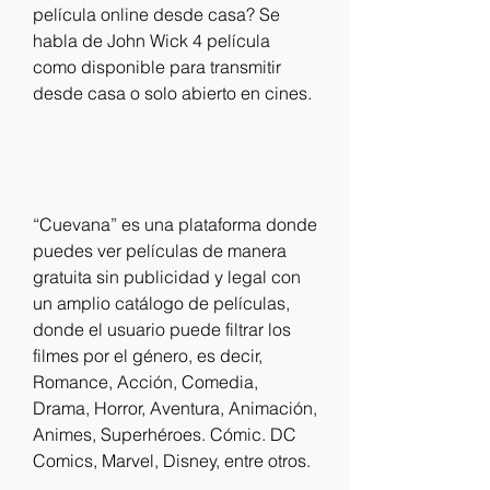
película online desde casa? Se 
habla de John Wick 4 película 
como disponible para transmitir 
desde casa o solo abierto en cines.
“Cuevana” es una plataforma donde 
puedes ver películas de manera 
gratuita sin publicidad y legal con 
un amplio catálogo de películas, 
donde el usuario puede filtrar los 
filmes por el género, es decir, 
Romance, Acción, Comedia, 
Drama, Horror, Aventura, Animación, 
Animes, Superhéroes. Cómic. DC 
Comics, Marvel, Disney, entre otros.