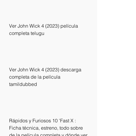
Ver John Wick 4 (2023) película 
completa telugu
Ver John Wick 4 (2023) descarga 
completa de la película 
tamildubbed
Rápidos y Furiosos 10 'Fast X : 
Ficha técnica, estreno, todo sobre 
de la película completa y dónde ver 