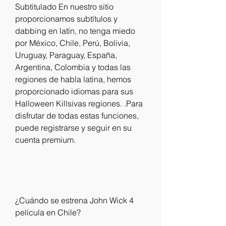
Subtitulado En nuestro sitio 
proporcionamos subtítulos y 
dabbing en latín, no tenga miedo 
por México, Chile, Perú, Bolivia, 
Uruguay, Paraguay, España, 
Argentina, Colombia y todas las 
regiones de habla latina, hemos 
proporcionado idiomas para sus 
Halloween Killsivas regiones. .Para 
disfrutar de todas estas funciones, 
puede registrarse y seguir en su 
cuenta premium.
¿Cuándo se estrena John Wick 4 
película en Chile?