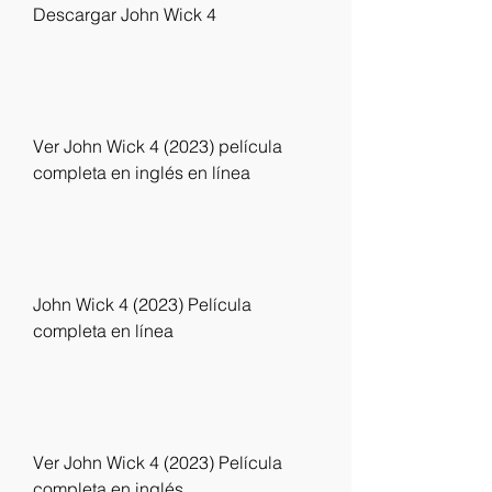
Descargar John Wick 4
Ver John Wick 4 (2023) película 
completa en inglés en línea
John Wick 4 (2023) Película 
completa en línea
Ver John Wick 4 (2023) Película 
completa en inglés