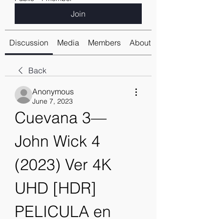
Join
Discussion
Media
Members
About
Back
Anonymous
June 7, 2023
Cuevana 3— 
John Wick 4 
(2023) Ver 4K 
UHD [HDR] 
PELICULA en 