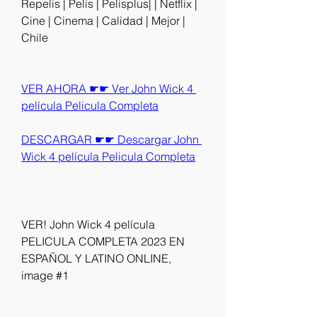
Repelis | Pelis | Pelisplus| | Netflix | 
Cine | Cinema | Calidad | Mejor | 
Chile
VER AHORA ☛☛ Ver John Wick 4 
película Pelicula Completa
DESCARGAR ☛☛ Descargar John 
Wick 4 película Pelicula Completa
VER! John Wick 4 película 
PELICULA COMPLETA 2023 EN 
ESPAÑOL Y LATINO ONLINE, 
image #1