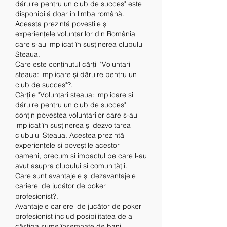
dăruire pentru un club de succes" este 
disponibilă doar în limba română. 
Aceasta prezintă poveștile și 
experiențele voluntarilor din România 
care s-au implicat în susținerea clubului 
Steaua.
Care este conținutul cărții "Voluntari 
steaua: implicare și dăruire pentru un 
club de succes"?.
Cărțile "Voluntari steaua: implicare și 
dăruire pentru un club de succes" 
conțin povestea voluntarilor care s-au 
implicat în susținerea și dezvoltarea 
clubului Steaua. Acestea prezintă 
experiențele și poveștile acestor 
oameni, precum și impactul pe care l-au 
avut asupra clubului și comunității.
Care sunt avantajele și dezavantajele 
carierei de jucător de poker 
profesionist?.
Avantajele carierei de jucător de poker 
profesionist includ posibilitatea de a 
câștiga sume însemnate de bani, 