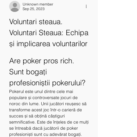
Unknown member
Sep 25, 2023
Voluntari steaua. 
Voluntari Steaua: Echipa 
și implicarea voluntarilor
Are poker pros rich. 
Sunt bogați 
profesioniștii pokerului?
Pokerul este unul dintre cele mai 
populare și controversate jocuri de 
noroc din lume. Unii jucători reușesc să 
transforme acest joc într-o carieră de 
succes și să obțină câștiguri 
semnificative. Este de înțeles de ce mulți 
se întreabă dacă jucătorii de poker 
profesioniști sunt cu adevărat bogați. 