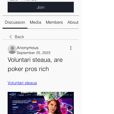
Join
Discussion
Media
Members
About
Back
Anonymous
September 25, 2023
Voluntari steaua, are 
poker pros rich
Voluntari steaua