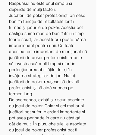
Răspunsul nu este unul simplu și 
depinde de mulți factori.
Jucătorii de poker profesioniști primesc 
bani în funcție de rezultatele lor în 
turnee și jocurile de poker. Aceștia pot 
câștiga sume mari de bani într-un timp 
foarte scurt, iar acest lucru poate părea 
impresionant pentru unii. Cu toate 
acestea, este important de menționat că 
jucătorii de poker profesioniști trebuie 
să investească mult timp și efort în 
perfecționarea abilităților lor și în 
învățarea strategiilor de joc. Nu toți 
jucătorii de poker reușesc să devină 
profesioniști și să aibă succes pe 
termen lung.
De asemenea, există și riscuri asociate 
cu jocul de poker. Chiar și cei mai buni 
jucători pot suferi pierderi importante și 
pot avea perioade în care nu câștigă 
cât de mult. În plus, cheltuielile asociate 
cu jocul de poker profesionist pot fi 