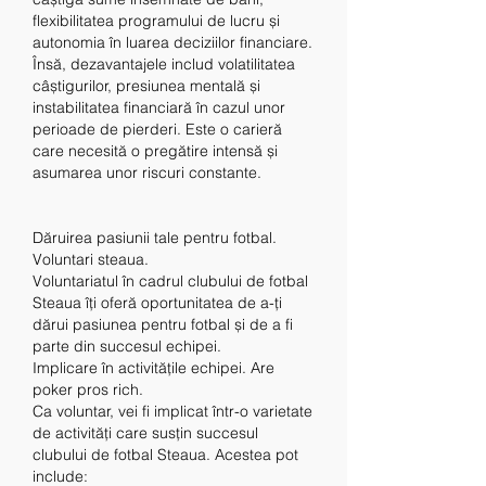
flexibilitatea programului de lucru și 
autonomia în luarea deciziilor financiare. 
Însă, dezavantajele includ volatilitatea 
câștigurilor, presiunea mentală și 
instabilitatea financiară în cazul unor 
perioade de pierderi. Este o carieră 
care necesită o pregătire intensă și 
asumarea unor riscuri constante.
Dăruirea pasiunii tale pentru fotbal. 
Voluntari steaua.
Voluntariatul în cadrul clubului de fotbal 
Steaua îți oferă oportunitatea de a-ți 
dărui pasiunea pentru fotbal și de a fi 
parte din succesul echipei.
Implicare în activitățile echipei. Are 
poker pros rich.
Ca voluntar, vei fi implicat într-o varietate 
de activități care susțin succesul 
clubului de fotbal Steaua. Acestea pot 
include: