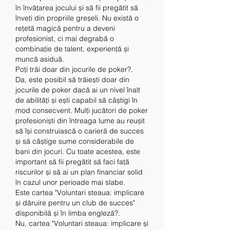
în învățarea jocului și să fii pregătit să 
înveți din propriile greșeli. Nu există o 
rețetă magică pentru a deveni 
profesionist, ci mai degrabă o 
combinație de talent, experiență și 
muncă asiduă.
Poți trăi doar din jocurile de poker?.
Da, este posibil să trăiești doar din 
jocurile de poker dacă ai un nivel înalt 
de abilități și ești capabil să câștigi în 
mod consecvent. Mulți jucători de poker 
profesioniști din întreaga lume au reușit 
să își construiască o carieră de succes 
și să câștige sume considerabile de 
bani din jocuri. Cu toate acestea, este 
important să fii pregătit să faci față 
riscurilor și să ai un plan financiar solid 
în cazul unor perioade mai slabe.
Este cartea "Voluntari steaua: implicare 
și dăruire pentru un club de succes" 
disponibilă și în limba engleză?.
Nu, cartea "Voluntari steaua: implicare și 