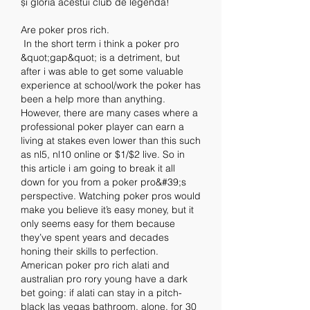
și gloria acestui club de legendă!
Are poker pros rich.
 In the short term i think a poker pro 
&quot;gap&quot; is a detriment, but 
after i was able to get some valuable 
experience at school/work the poker has 
been a help more than anything. 
However, there are many cases where a 
professional poker player can earn a 
living at stakes even lower than this such 
as nl5, nl10 online or $1/$2 live. So in 
this article i am going to break it all 
down for you from a poker pro&#39;s 
perspective. Watching poker pros would 
make you believe it’s easy money, but it 
only seems easy for them because 
they’ve spent years and decades 
honing their skills to perfection. 
American poker pro rich alati and 
australian pro rory young have a dark 
bet going: if alati can stay in a pitch-
black las vegas bathroom, alone, for 30 