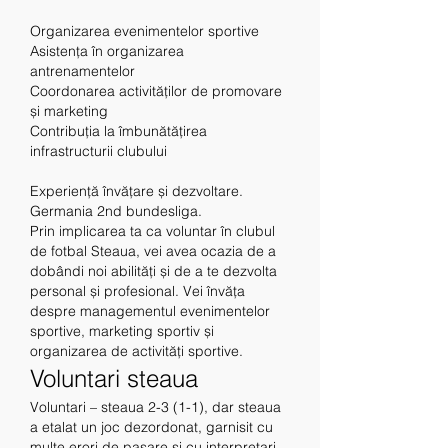
Organizarea evenimentelor sportive
Asistența în organizarea 
antrenamentelor
Coordonarea activităților de promovare 
și marketing
Contribuția la îmbunătățirea 
infrastructurii clubului
Experiență învățare și dezvoltare. 
Germania 2nd bundesliga.
Prin implicarea ta ca voluntar în clubul 
de fotbal Steaua, vei avea ocazia de a 
dobândi noi abilități și de a te dezvolta 
personal și profesional. Vei învăța 
despre managementul evenimentelor 
sportive, marketing sportiv și 
organizarea de activități sportive.
Voluntari steaua
Voluntari – steaua 2-3 (1-1), dar steaua 
a etalat un joc dezordonat, garnisit cu 
multe erori de pasare si cu interpretari 