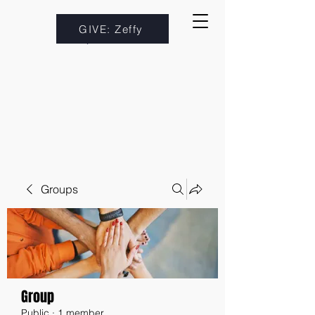
GIVE: Zeffy
Groups
Group
Public
·
1 member