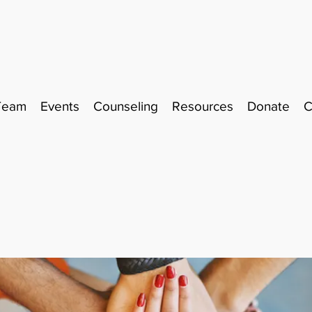
Team
Events
Counseling
Resources
Donate
C