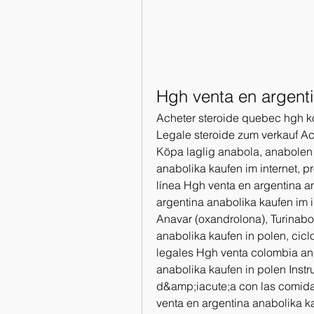
Hgh venta en argenti
Acheter steroide quebec hgh kop
Legale steroide zum verkauf Ac
Köpa laglig anabola, anabolen 
anabolika kaufen im internet, p
línea Hgh venta en argentina an
argentina anabolika kaufen im 
Anavar (oxandrolona), Turinabo
anabolika kaufen in polen, cicl
legales Hgh venta colombia ana
anabolika kaufen in polen Instr
d&amp;iacute;a con las comida
venta en argentina anabolika ka