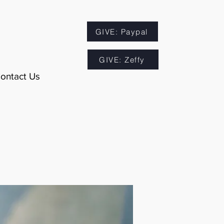
GIVE: Paypal
GIVE: Zeffy
ontact Us