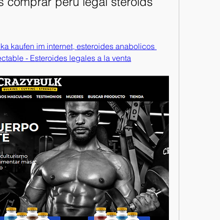
s comprar peru legal steroids 
a kaufen im internet, esteroides anabolicos 
ctable - Esteroides legales a la venta