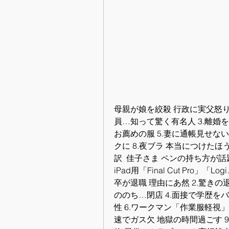
母親が娘を絞殺 行政に実父怒り
員…知って驚く有名人 3.離婚を決
お薦めの服 5.妻に通帳見せない
クに 8.夜ブラ 本当につけたほ
訳  佳子さま ペンの持ち方が話題
iPad用「Final Cut Pro」
卒が退職 理由にあ然 2.驚きの
ののち…閉店 4.面接で学歴を
性 6.ワークマン「作業服軽視」
速でガス欠 地獄の時間過ごす 