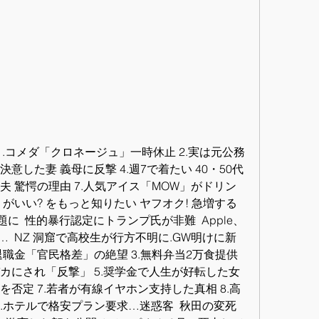
.コメダ「クロネージュ」一時休止 2.実は元公務
意した妻 義母に反撃 4.週7で着たい 40・50代
夫 驚愕の理由 7.人気アイス「MOW」がドリン
うがいい? をもっと知りたい ヤフオク! 急増する
に  性的暴行認定にトランプ氏が非難  Apple、
「Logi…  NZ 洞窟で高校生が行方不明に.GW明けに新
退職金「官民格差」の絶望 3.無料弁当2万食提供
バカにされ「反撃」 5.奨学金で人生が好転した女
を否定 7.若者が有線イヤホン支持した真相 8.高
9.ホテルで格安プラン要求…迷惑客  秋田の変死