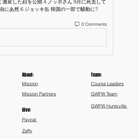
太 激変した顔を公開 4.ノッポさん 9月に死去して
理由にあ然 6.ジョッキ缶 韓国の一部で騒動に?
0 Comments
About:
Team:
Mission
Course Leaders
Mission Partners
GWFW Team
GWFW Huntsville
Give:
Paypal
Zeffy