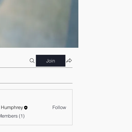
Join
 Humphrey
Follow
Members (1)