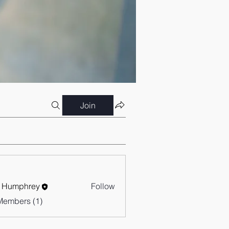
Join
 Humphrey
Follow
Members (1)