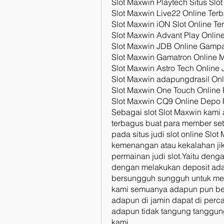
Slot Maxwin Playtech Situs Slot
Slot Maxwin Live22 Online Terb
Slot Maxwin iON Slot Online Te
Slot Maxwin Advant Play Onlin
Slot Maxwin JDB Online Gam
Slot Maxwin Gamatron Online
Slot Maxwin Astro Tech Online 
Slot Maxwin adapungdrasil Onl
Slot Maxwin One Touch Online R
Slot Maxwin CQ9 Online Depo 
Sebagai slot Slot Maxwin kami
terbagus buat para member se
pada situs judi slot online Sl
kemenangan atau kekalahan jik
permainan judi slot.Yaitu den
dengan melakukan deposit adapu
bersungguh sungguh untuk mem
kami semuanya adapun pun ber
adapun di jamin dapat di percay
adapun tidak tangung tanggun
kami.