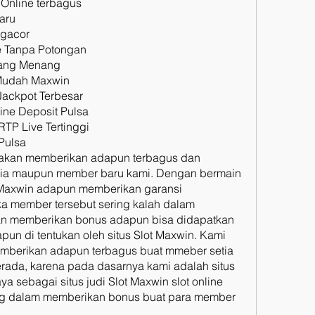
 Online terbagus
aru
rgacor
e Tanpa Potongan
pang Menang
 Mudah Maxwin
Jackpot Terbesar
ine Deposit Pulsa
TP Live Tertinggi
Pulsa
 akan memberikan adapun terbagus dan 
tia maupun member baru kami. Dengan bermain 
ot Maxwin adapun memberikan garansi 
a member tersebut sering kalah dalam 
gan memberikan bonus adapun bisa didapatkan 
n di tentukan oleh situs Slot Maxwin. Kami 
berikan adapun terbagus buat mmeber setia 
ada, karena pada dasarnya kami adalah situs 
a sebagai situs judi Slot Maxwin slot online 
g dalam memberikan bonus buat para member 