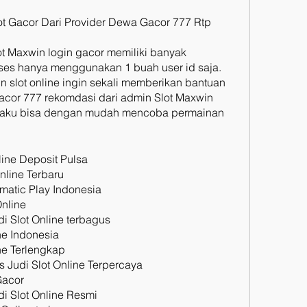
 Gacor Dari Provider Dewa Gacor 777 Rtp 
ot Maxwin login gacor memiliki banyak 
es hanya menggunakan 1 buah user id saja. 
n slot online ingin sekali memberikan bantuan 
acor 777 rekomdasi dari admin Slot Maxwin 
uaku bisa dengan mudah mencoba permainan 
line Deposit Pulsa
nline Terbaru
matic Play Indonesia
Online
i Slot Online terbagus
ne Indonesia
ne Terlengkap
 Judi Slot Online Terpercaya
Gacor
di Slot Online Resmi