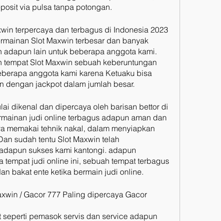
eposit via pulsa tanpa potongan.
win terpercaya dan terbagus di Indonesia 2023 
mainan Slot Maxwin terbesar dan banyak 
 adapun lain untuk beberapa anggota kami. 
 tempat Slot Maxwin sebuah keberuntungan 
eberapa anggota kami karena Ketuaku bisa 
n dengan jackpot dalam jumlah besar.
ai dikenal dan dipercaya oleh barisan bettor di 
rmainan judi online terbagus adapun aman dan 
nya memakai tehnik nakal, dalam menyiapkan 
Dan sudah tentu Slot Maxwin telah 
dapun sukses kami kantongi. adapun 
 tempat judi online ini, sebuah tempat terbagus 
an bakat ente ketika bermain judi online.
axwin / Gacor 777 Paling dipercaya Gacor 
t seperti pemasok servis dan service adapun 