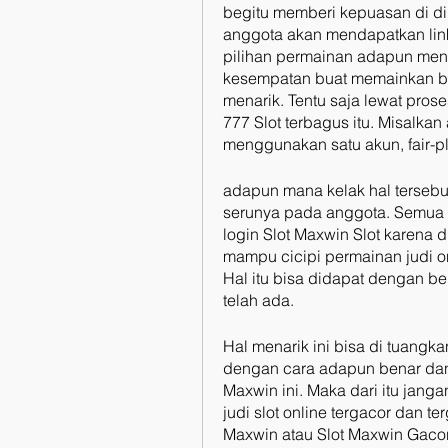
begitu memberi kepuasan di di d
anggota akan mendapatkan link
pilihan permainan adapun mena
kesempatan buat memainkan ber
menarik. Tentu saja lewat pros
777 Slot terbagus itu. Misalka
menggunakan satu akun, fair-p
adapun mana kelak hal terseb
serunya pada anggota. Semua p
login Slot Maxwin Slot karena 
mampu cicipi permainan judi o
Hal itu bisa didapat dengan b
telah ada.
Hal menarik ini bisa di tuangka
dengan cara adapun benar dan t
Maxwin ini. Maka dari itu jang
judi slot online tergacor dan t
Maxwin atau Slot Maxwin Gacor