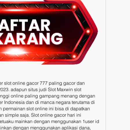
 slot online gacor 777 paling gacor dan 
023. adapun situs judi Slot Maxwin slot 
rtinggi online paling gampang menang dengan 
tter Indonesia dan di manca negara terutama di 
permainan slot online ini bisa di dapatkan 
imple saja. Slot online gacor hari ini 
Ketuaku mainkan dengan menggunakan 1user id 
mainkan dengan menggunakan aplikasi dana, 