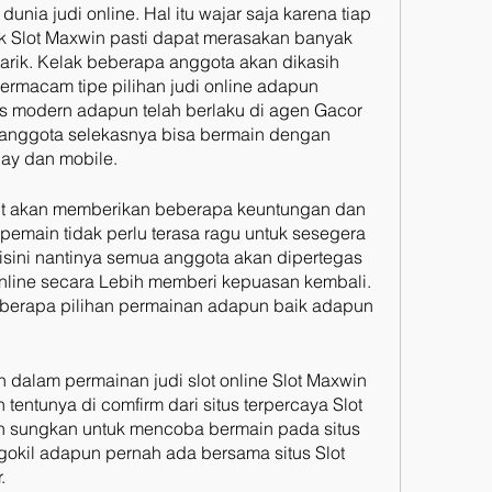
unia judi online. Hal itu wajar saja karena tiap 
 Slot Maxwin pasti dapat merasakan banyak 
rik. Kelak beberapa anggota akan dikasih 
macam tipe pilihan judi online adapun 
es modern adapun telah berlaku di agen Gacor 
n anggota selekasnya bisa bermain dengan 
lay dan mobile.
ut akan memberikan beberapa keuntungan dan 
emain tidak perlu terasa ragu untuk sesegera 
disini nantinya semua anggota akan dipertegas 
nline secara Lebih memberi kepuasan kembali. 
eberapa pilihan permainan adapun baik adapun 
n dalam permainan judi slot online Slot Maxwin 
entunya di comfirm dari situs terpercaya Slot 
an sungkan untuk mencoba bermain pada situs 
ergokil adapun pernah ada bersama situs Slot 
.