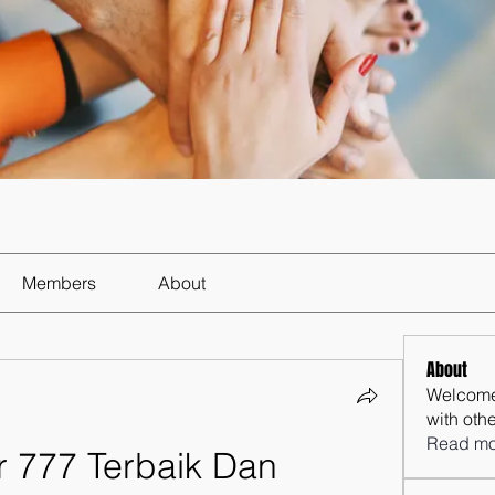
Members
About
About
Welcome 
with oth
Read mo
r 777 Terbaik Dan 