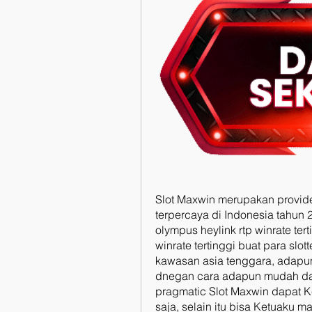
Slot Maxwin merupakan provider
terpercaya di Indonesia tahun 2
olympus heylink rtp winrate te
winrate tertinggi buat para slo
kawasan asia tenggara, adapun 
dnegan cara adapun mudah dan s
pragmatic Slot Maxwin dapat 
saja, selain itu bisa Ketuaku 